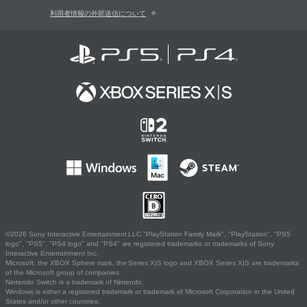
利用者情報の外部送信について
©2026 Sony Interactive Entertainment LLC."PlayStation Family Mark", "PlayStation", "PS5
logo", "PS5", "PS4 logo" and "PS4" are registered trademarks or trademarks of Sony
Interactive Entertainment Inc.
Microsoft, the XBOX Sphere mark, the Series X|S logo and XBOX Series X|S are trademarks
of the Microsoft group of companies.
Nintendo Switch is a trademark of Nintendo.
Windows is either a registered trademark or trademark of Microsoft Corporation in the United
States and/or other countries.