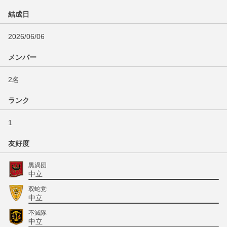
結成日
2026/06/06
メンバー
2名
ランク
1
友好度
黒渦団
中立
双蛇党
中立
不滅隊
中立