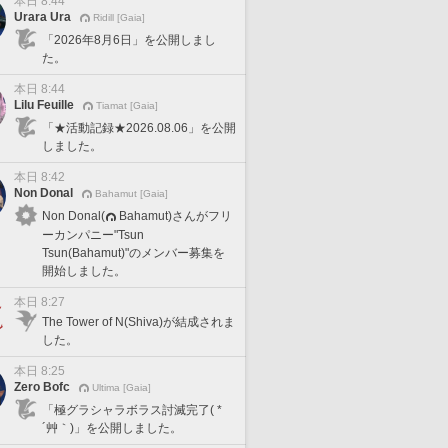
本日 8:44
Urara Ura
Ridill [Gaia]
「2026年8月6日」を公開しまし
た。
本日 8:44
Lilu Feuille
Tiamat [Gaia]
「★活動記録★2026.08.06」を公開
しました。
本日 8:42
Non Donal
Bahamut [Gaia]
Non Donal(
Bahamut)さんがフリ
ーカンパニー"Tsun
Tsun(Bahamut)"のメンバー募集を
開始しました。
本日 8:27
The Tower of N(Shiva)が結成されま
した。
本日 8:25
Zero Bofc
Ultima [Gaia]
「極グラシャラボラス討滅完了( *
´艸｀)」を公開しました。