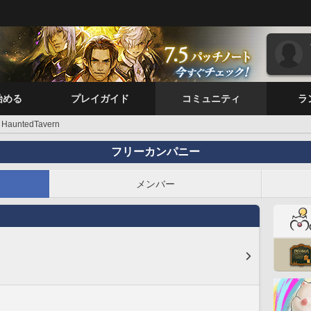
始める
プレイガイド
コミュニティ
ラ
HauntedTavern
フリーカンパニー
メンバー