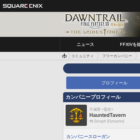
ニュース
FFXIVを
コミュニティ
フリーカンパニー
プロフィール
カンパニープロフィール
不滅隊 <盟友>
HauntedTavern
Seraph [Dynamis]
カンパニースローガン