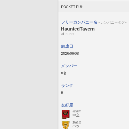
POCKET PUH
フリーカンパニー名
«カンパニータグ»
HauntedTavern
«Haunt»
結成日
2026/06/08
メンバー
8名
ランク
9
友好度
黒渦団
中立
双蛇党
中立