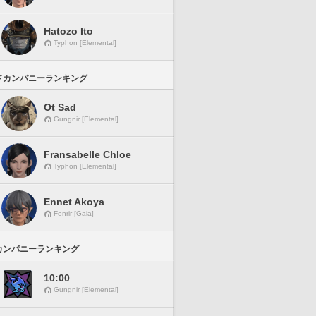
Hatozo Ito
Typhon [Elemental]
ドカンパニーランキング
Ot Sad
Gungnir [Elemental]
Fransabelle Chloe
Typhon [Elemental]
Ennet Akoya
Fenrir [Gaia]
カンパニーランキング
10:00
Gungnir [Elemental]