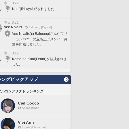
本日 8:22
Nu'_'(Ifrit)が結成されました。
本日 8:21
Vee Nivalis
Balmung [Crystal]
Vee Nivalis(
Balmung)さんがフリ
ーカンパニーの立ち上げメンバー募
集を開始しました。
本日 8:12
Kemo-no-Kuni(Fenrir)が結成されま
した。
キングピックアップ
タルコンフリクト ランキング
Ciel Cocco
Anima [Mana]
Vivi Ann
Kujata [Elemental]