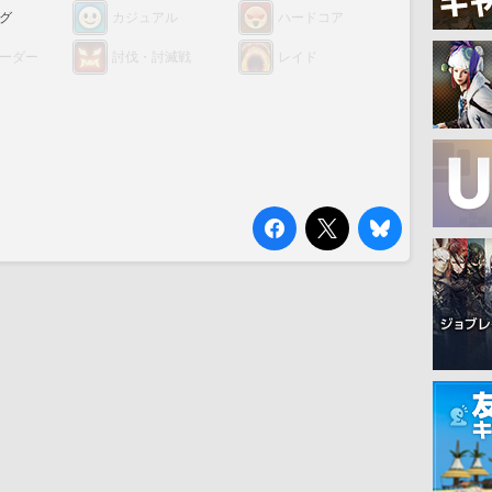
グ
カジュアル
ハードコア
ーダー
討伐・討滅戦
レイド