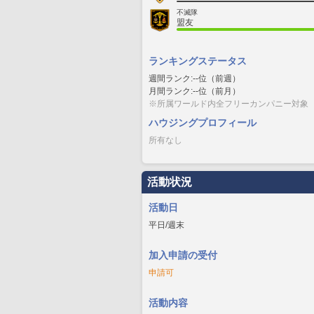
不滅隊
盟友
ランキングステータス
週間ランク:--位（前週）
月間ランク:--位（前月）
※所属ワールド内全フリーカンパニー対象
ハウジングプロフィール
所有なし
活動状況
活動日
平日/週末
加入申請の受付
申請可
活動内容