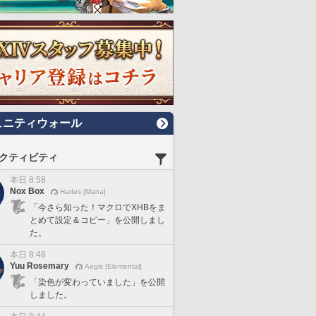
ュニティウォール
クティビティ
本日 8:58
Nox Box
Hades [Mana]
「今さら知った！マクロでXHBをま
とめて設定＆コピー」を公開しまし
た。
本日 8:48
Yuu Rosemary
Aegis [Elemental]
「染色が変わっていました」を公開
しました。