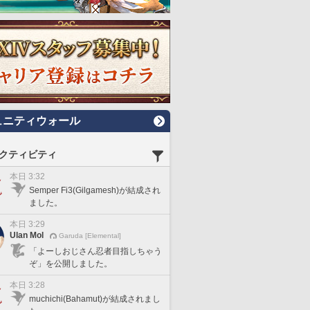
ュニティウォール
クティビティ
本日 3:32
Semper Fi3(Gilgamesh)が結成され
ました。
本日 3:29
Ulan Mol
Garuda [Elemental]
「よーしおじさん忍者目指しちゃう
ぞ」を公開しました。
本日 3:28
muchichi(Bahamut)が結成されまし