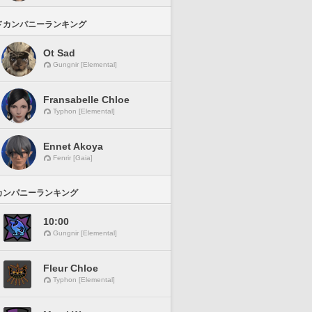
ドカンパニーランキング
Ot Sad
Gungnir [Elemental]
Fransabelle Chloe
Typhon [Elemental]
Ennet Akoya
Fenrir [Gaia]
カンパニーランキング
10:00
Gungnir [Elemental]
Fleur Chloe
Typhon [Elemental]