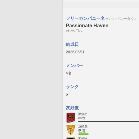
フリーカンパニー名
«カンパニータグ»
Passionate Haven
«HAVEN»
結成日
2026/06/11
メンバー
4名
ランク
6
友好度
黒渦団
中立
双蛇党
敬意
不滅隊