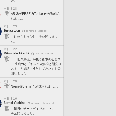
た。
本日 3:28
ARISAVERSE 2(Tonberry)が結成さ
れました。
本日 3:23
Turuta Lion
Zeromus [Meteor]
「紅蓮ももう少し」を公開しまし
た。
本日 3:22
Mitsuhide Akechi
Unicorn [Meteor]
「「世界最強」が集う都市の心理学
— 生成AIと「ギスギス解消と開発コ
スト」を対話・検討してみた」を公
開しました。
本日 3:20
Nomad(Ultima)が結成されました。
本日 3:16
Somei Yoshino
Atomos [Elemental]
「毎日がチートデイでありたい。」
を公開しました。