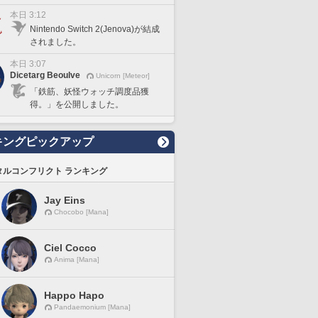
本日 3:12
Nintendo Switch 2(Jenova)が結成
されました。
本日 3:07
Dicetarg Beoulve
Unicorn [Meteor]
「鉄筋、妖怪ウォッチ調度品獲
得。」を公開しました。
キングピックアップ
タルコンフリクト ランキング
Jay Eins
Chocobo [Mana]
Ciel Cocco
Anima [Mana]
Happo Hapo
Pandaemonium [Mana]