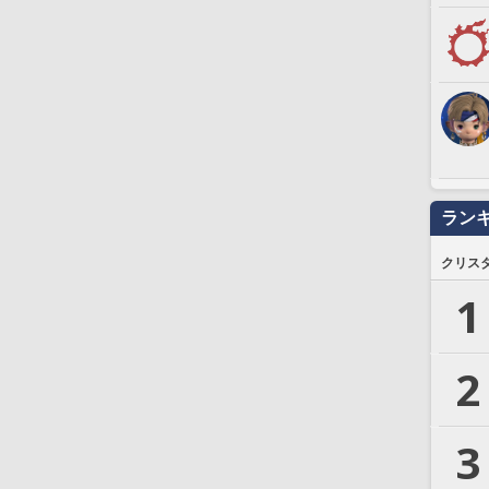
ラン
クリス
1
2
3