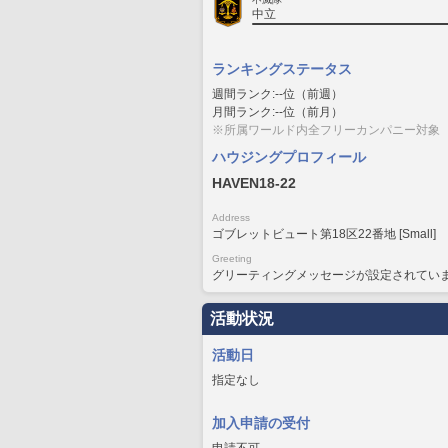
中立
ランキングステータス
週間ランク:--位（前週）
月間ランク:--位（前月）
※所属ワールド内全フリーカンパニー対象
ハウジングプロフィール
HAVEN18-22
Address
ゴブレットビュート第18区22番地 [Small]
Greeting
グリーティングメッセージが設定されてい
活動状況
活動日
指定なし
加入申請の受付