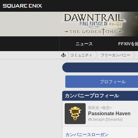
ニュース
FFXIVを
コミュニティ
フリーカンパニー
プロフィール
カンパニープロフィール
双蛇党 <敬意>
Passionate Haven
Seraph [Dynamis]
カンパニースローガン