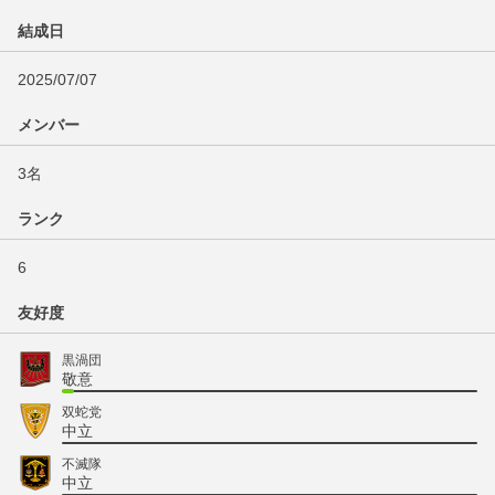
結成日
2025/07/07
メンバー
3名
ランク
6
友好度
黒渦団
敬意
双蛇党
中立
不滅隊
中立