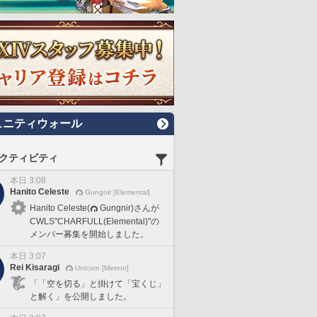
ュニティウォール
クティビティ
本日 3:08
Hanito Celeste
Gungnir [Elemental]
Hanito Celeste(
Gungnir)さんが
CWLS"CHARFULL(Elemental)"の
メンバー募集を開始しました。
本日 3:07
Rei Kisaragi
Unicorn [Meteor]
「「空を切る」と掛けて「宝くじ」
と解く」を公開しました。