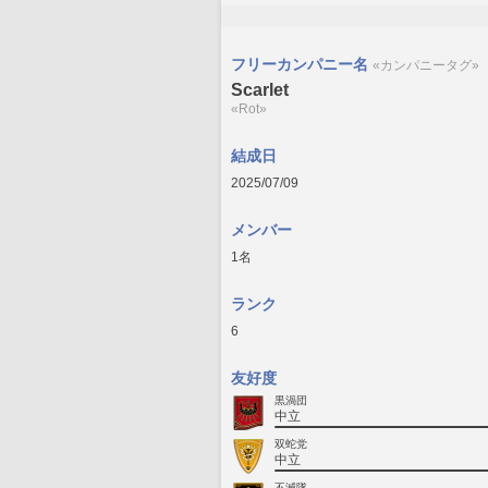
フリーカンパニー名
«カンパニータグ»
Scarlet
«Rot»
結成日
2025/07/09
メンバー
1名
ランク
6
友好度
黒渦団
中立
双蛇党
中立
不滅隊