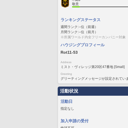
敬意
ランキングステータス
週間ランク:--位（前週）
月間ランク:--位（前月）
※所属ワールド内全フリーカンパニー対象
ハウジングプロフィール
Rot11-53
Address
ミスト・ヴィレッジ第20区47番地 [Small]
Greeting
グリーティングメッセージが設定されてい
活動状況
活動日
指定なし
加入申請の受付