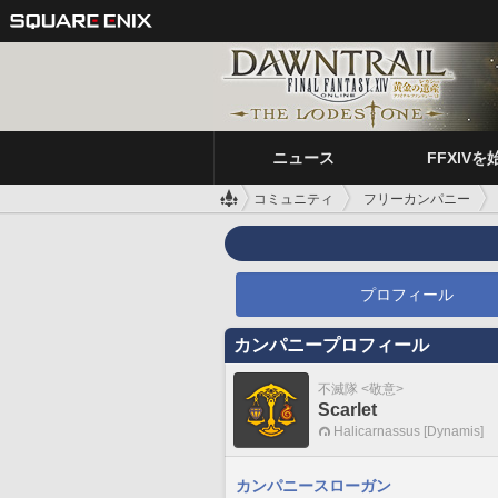
ニュース
FFXIVを
コミュニティ
フリーカンパニー
プロフィール
カンパニープロフィール
不滅隊 <敬意>
Scarlet
Halicarnassus [Dynamis]
カンパニースローガン