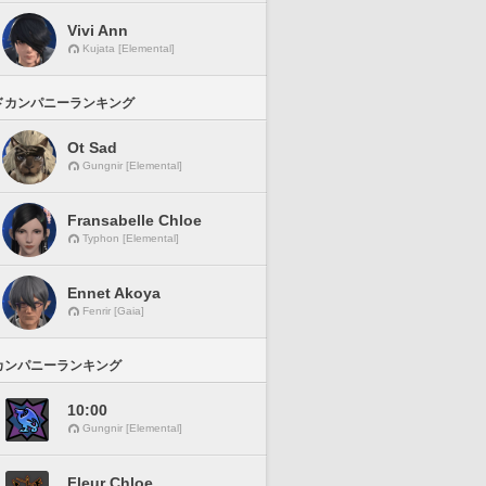
Vivi Ann
Kujata [Elemental]
ドカンパニーランキング
Ot Sad
Gungnir [Elemental]
Fransabelle Chloe
Typhon [Elemental]
Ennet Akoya
Fenrir [Gaia]
カンパニーランキング
10:00
Gungnir [Elemental]
Fleur Chloe