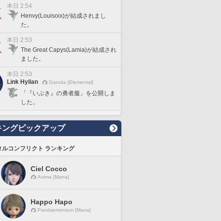
本日 2:54
Henvy(Louisoix)が結成されまし
た。
本日 2:53
The Great Capys(Lamia)が結成され
ました。
本日 2:53
Link Hylian
Garuda [Elemental]
「『いぶき』の勇者服」を公開しま
した。
キングピックアップ
タルコンフリクト ランキング
Ciel Cocco
Anima [Mana]
Happo Hapo
Pandaemonium [Mana]