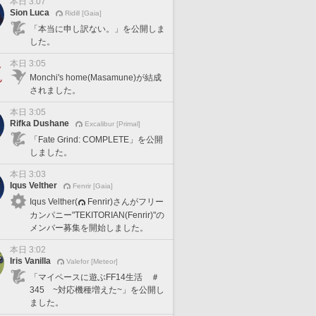
本日 3:07
Sion Luca
Ridill [Gaia]
「本当に申し訳ない。」を公開しま
した。
本日 3:05
Monchi's home(Masamune)が結成
されました。
本日 3:05
Rifka Dushane
Excalibur [Primal]
「Fate Grind: COMPLETE」を公開
しました。
本日 3:03
Iqus Velther
Fenrir [Gaia]
Iqus Velther(
Fenrir)さんがフリー
カンパニー"TEKITORIAN(Fenrir)"の
メンバー募集を開始しました。
本日 3:02
Iris Vanilla
Valefor [Meteor]
「マイペースに遊ぶFF14生活 ＃
345 ~対応機種増えた~」を公開し
ました。