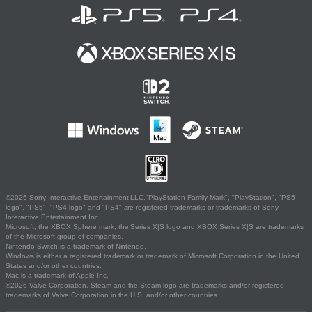
©2026 Sony Interactive Entertainment LLC."PlayStation Family Mark", "PlayStation", "PS5
logo", "PS5", "PS4 logo" and "PS4" are registered trademarks or trademarks of Sony
Interactive Entertainment Inc.
Microsoft, the XBOX Sphere mark, the Series X|S logo and XBOX Series X|S are trademarks
of the Microsoft group of companies.
Nintendo Switch is a trademark of Nintendo.
Windows is either a registered trademark or trademark of Microsoft Corporation in the United
States and/or other countries.
Mac is a trademark of Apple Inc.
©2026 Valve Corporation. Steam and the Steam logo are trademarks and/or registered
trademarks of Valve Corporation in the U.S. and/or other countries.