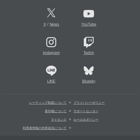
/
X
News
YouTube
Instagram
Twitch
LINE
Bluesky
レーティング制度について
プライバシーポリシー
著作権について
サポートセンター
ライセンス
ルール＆ポリシー
利用者情報の外部送信について