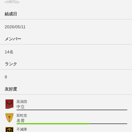
«VIRTU»
結成日
2026/05/11
メンバー
14名
ランク
8
友好度
黒渦団
中立
双蛇党
名誉
不滅隊