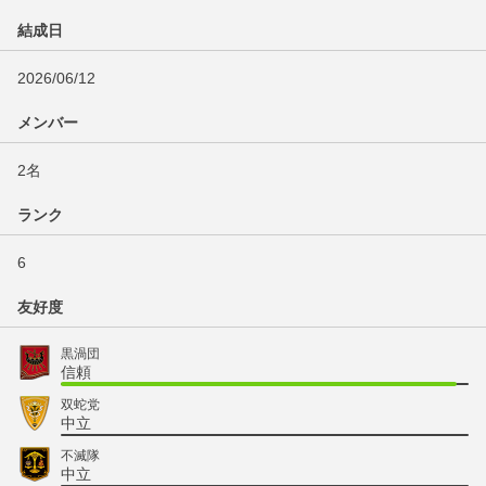
結成日
2026/06/12
メンバー
2名
ランク
6
友好度
黒渦団
信頼
双蛇党
中立
不滅隊
中立