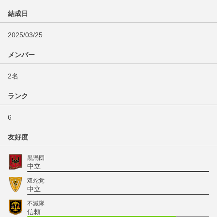
結成日
2025/03/25
メンバー
2名
ランク
6
友好度
黒渦団
中立
双蛇党
中立
不滅隊
信頼