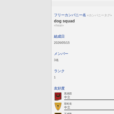
フリーカンパニー名
«カンパニータグ»
dog squad
«hear»
結成日
2026/05/15
メンバー
3名
ランク
1
友好度
黒渦団
中立
双蛇党
中立
不滅隊