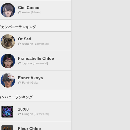
Ciel Cocco
Anima [Mana]
ドカンパニーランキング
Ot Sad
Gungnir [Elemental]
Fransabelle Chloe
Typhon [Elemental]
Ennet Akoya
Fenrir [Gaia]
カンパニーランキング
10:00
Gungnir [Elemental]
Fleur Chloe