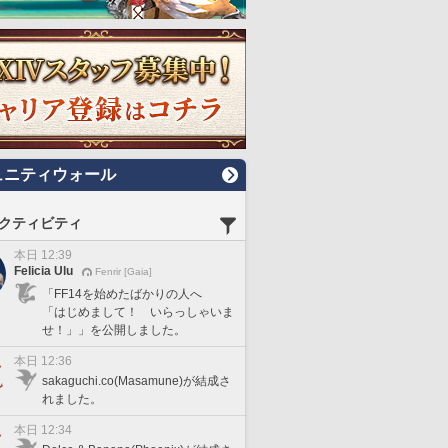
ュニティウォール
クティビティ
本日 12:39
Felicia Ulu
Fenrir [Gaia]
「FF14を始めたばかりの人へ
「はじめまして！ いらっしゃいま
せ！」」を公開しました。
本日 12:36
sakaguchi.co(Masamune)が結成さ
れました。
本日 12:34