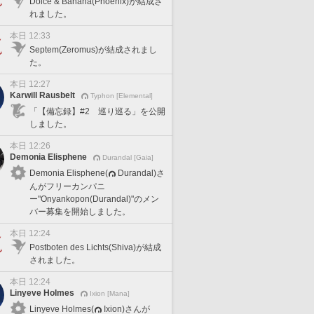
Dolce & Banana(Phoenix)が結成さ
れました。
本日 12:33
Septem(Zeromus)が結成されまし
た。
本日 12:27
Karwill Rausbelt
Typhon [Elemental]
「【備忘録】#2 巡り巡る」を公開
しました。
本日 12:26
Demonia Elisphene
Durandal [Gaia]
Demonia Elisphene(
Durandal)さ
んがフリーカンパニ
ー"Onyankopon(Durandal)"のメン
バー募集を開始しました。
本日 12:24
Postboten des Lichts(Shiva)が結成
されました。
本日 12:24
Linyeve Holmes
Ixion [Mana]
Linyeve Holmes(
Ixion)さんが