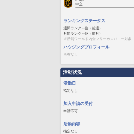
中立
ランキングステータス
週間ランク:--位（前週）
月間ランク:--位（前月）
※所属ワールド内全フリーカンパニー対象
ハウジングプロフィール
所有なし
活動状況
活動日
指定なし
加入申請の受付
申請不可
活動内容
指定なし