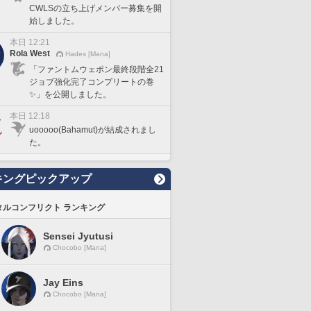
CWLSの立ち上げメンバー募集を開
始しました。
本日 12:21
Rola West
Hades [Mana]
「ファントムウェポン最終段階全21
ジョブ強化完了コンプリートの巻
✨」を公開しました。
本日 12:18
uooooo(Bahamut)が結成されまし
た。
キングピックアップ
タルコンフリクト ランキング
Sensei Jyutusi
Chocobo [Mana]
Jay Eins
Chocobo [Mana]