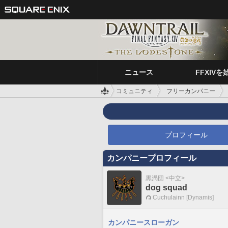
ニュース
FFXIVを
コミュニティ
フリーカンパニー
プロフィール
カンパニープロフィール
黒渦団 <中立>
dog squad
Cuchulainn [Dynamis]
カンパニースローガン