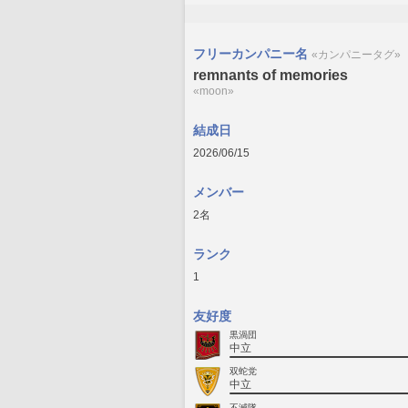
フリーカンパニー名
«カンパニータグ»
remnants of memories
«moon»
結成日
2026/06/15
メンバー
2名
ランク
1
友好度
黒渦団
中立
双蛇党
中立
不滅隊