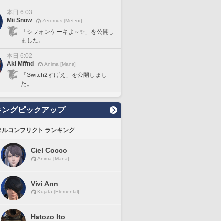
本日 6:03
Mii Snow
Zeromus [Meteor]
「シフォンケーキよ～✨」を公開し
ました。
本日 6:02
Aki Mffnd
Anima [Mana]
「Switch2すげえ」を公開しまし
た。
キングピックアップ
タルコンフリクト ランキング
Ciel Cocco
Anima [Mana]
Vivi Ann
Kujata [Elemental]
Hatozo Ito