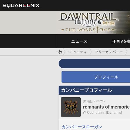
ニュース
FFXIVを
コミュニティ
フリーカンパニー
プロフィール
カンパニープロフィール
黒渦団 <中立>
remnants of memorie
Cuchulainn [Dynamis]
カンパニースローガン