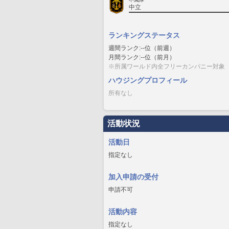
中立
ランキングステータス
週間ランク:--位（前週）
月間ランク:--位（前月）
※所属ワールド内全フリーカンパニー対象
ハウジングプロフィール
所有なし
活動状況
活動日
指定なし
加入申請の受付
申請不可
活動内容
指定なし