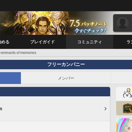
始める
プレイガイド
コミュニティ
ラ
remnants of memories
フリーカンパニー
メンバー
s