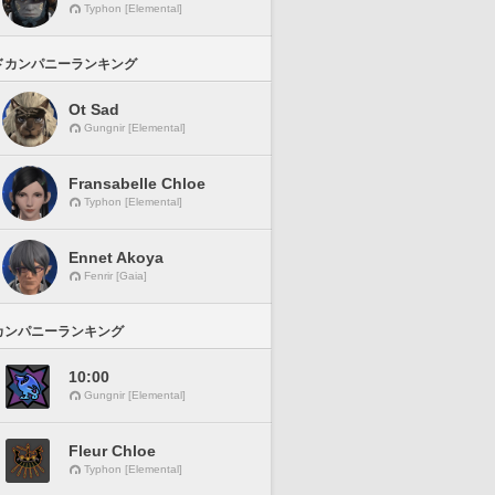
Typhon [Elemental]
ドカンパニーランキング
Ot Sad
Gungnir [Elemental]
Fransabelle Chloe
Typhon [Elemental]
Ennet Akoya
Fenrir [Gaia]
カンパニーランキング
10:00
Gungnir [Elemental]
Fleur Chloe
Typhon [Elemental]