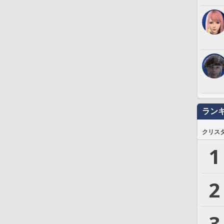
ラン
クリス
1
2
3