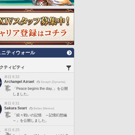
ュニティウォール
クティビティ
本日 6:32
Archangel Azrael
Seraph [Dynamis]
「Peace begins the day..」を公開
しました。
本日 6:31
Sakura Svart
Belias [Meteor]
「続々戦いの記憶 ～記憶幻想編
～」を公開しました。
本日 6:25