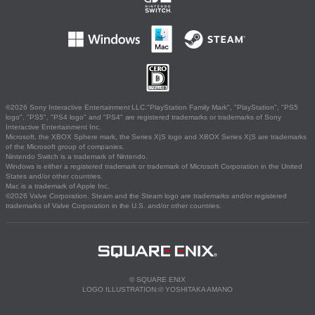
©2026 Sony Interactive Entertainment LLC."PlayStation Family Mark", "PlayStation", "PS5
logo", "PS5", "PS4 logo" and "PS4" are registered trademarks or trademarks of Sony
Interactive Entertainment Inc.
Microsoft, the XBOX Sphere mark, the Series X|S logo and XBOX Series X|S are trademarks
of the Microsoft group of companies.
Nintendo Switch is a trademark of Nintendo.
Windows is either a registered trademark or trademark of Microsoft Corporation in the United
States and/or other countries.
Mac is a trademark of Apple Inc.
©2026 Valve Corporation. Steam and the Steam logo are trademarks and/or registered
trademarks of Valve Corporation in the U.S. and/or other countries.
© SQUARE ENIX
LOGO ILLUSTRATION:© YOSHITAKA AMANO