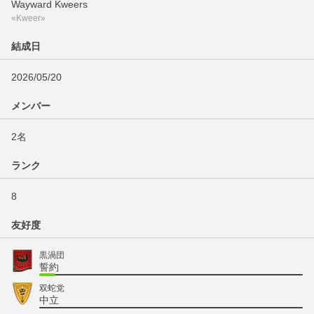
Wayward Kweers
«Kweer»
結成日
2026/05/20
メンバー
2名
ランク
8
友好度
黒渦団
誓約
双蛇党
中立