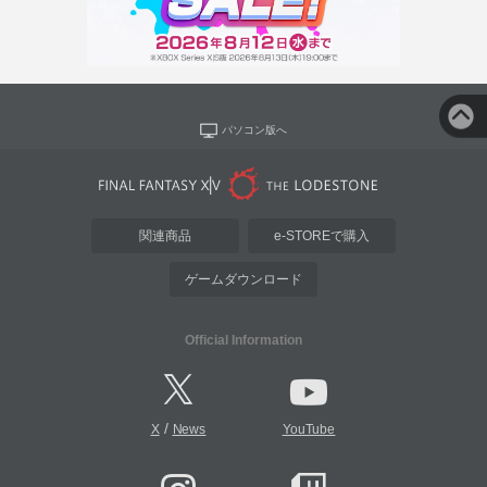
パソコン版へ
関連商品
e-STOREで購入
ゲームダウンロード
Official Information
/
X
News
YouTube