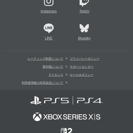
Instagram
Twitch
LINE
Bluesky
レーティング制度について
プライバシーポリシー
著作権について
サポートセンター
ライセンス
ルール＆ポリシー
利用者情報の外部送信について