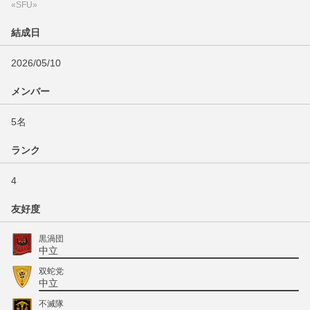
«SFU»
結成日
2026/05/10
メンバー
5名
ランク
4
友好度
黒渦団
中立
双蛇党
中立
不滅隊