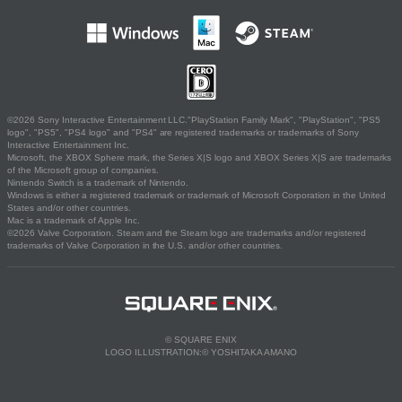
©2026 Sony Interactive Entertainment LLC."PlayStation Family Mark", "PlayStation", "PS5
logo", "PS5", "PS4 logo" and "PS4" are registered trademarks or trademarks of Sony
Interactive Entertainment Inc.
Microsoft, the XBOX Sphere mark, the Series X|S logo and XBOX Series X|S are trademarks
of the Microsoft group of companies.
Nintendo Switch is a trademark of Nintendo.
Windows is either a registered trademark or trademark of Microsoft Corporation in the United
States and/or other countries.
Mac is a trademark of Apple Inc.
©2026 Valve Corporation. Steam and the Steam logo are trademarks and/or registered
trademarks of Valve Corporation in the U.S. and/or other countries.
© SQUARE ENIX
LOGO ILLUSTRATION:© YOSHITAKA AMANO