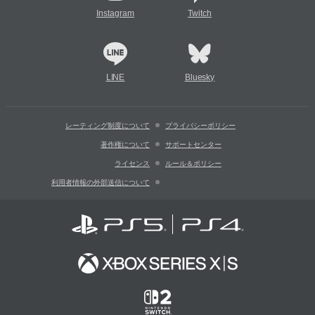
Instagram
Twitch
LINE
Bluesky
レーティング制度について
プライバシーポリシー
著作権について
サポートセンター
ライセンス
ルール＆ポリシー
利用者情報の外部送信について