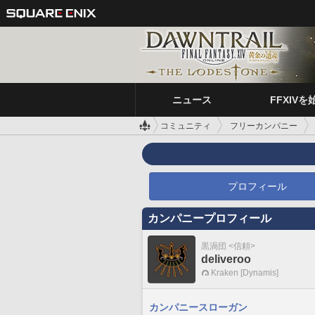
ニュース
FFXIVを
コミュニティ
フリーカンパニー
プロフィール
カンパニープロフィール
黒渦団 <信頼>
deliveroo
Kraken [Dynamis]
カンパニースローガン