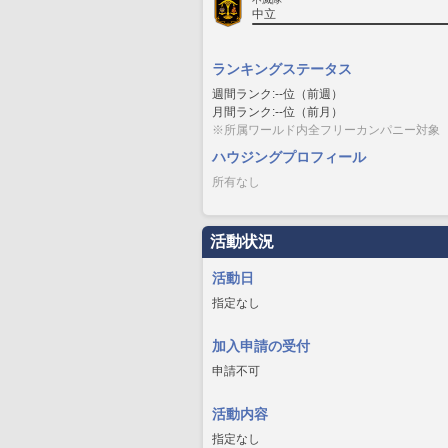
中立
ランキングステータス
週間ランク:--位（前週）
月間ランク:--位（前月）
※所属ワールド内全フリーカンパニー対象
ハウジングプロフィール
所有なし
活動状況
活動日
指定なし
加入申請の受付
申請不可
活動内容
指定なし