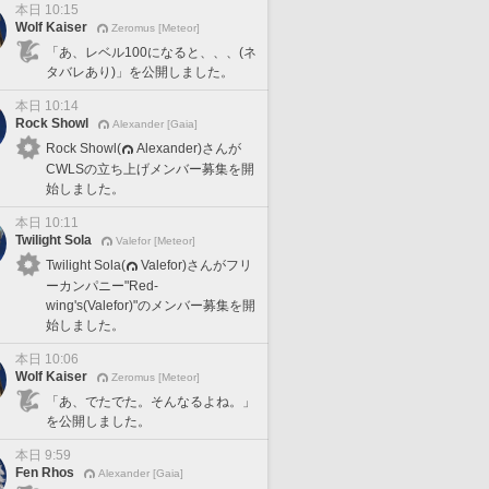
本日 10:15
Wolf Kaiser
Zeromus [Meteor]
「あ、レベル100になると、、、(ネ
タバレあり)」を公開しました。
本日 10:14
Rock Showl
Alexander [Gaia]
Rock Showl(
Alexander)さんが
CWLSの立ち上げメンバー募集を開
始しました。
本日 10:11
Twilight Sola
Valefor [Meteor]
Twilight Sola(
Valefor)さんがフリ
ーカンパニー"Red-
wing's(Valefor)"のメンバー募集を開
始しました。
本日 10:06
Wolf Kaiser
Zeromus [Meteor]
「あ、でたでた。そんなるよね。」
を公開しました。
本日 9:59
Fen Rhos
Alexander [Gaia]