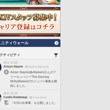
ュニティウォール
クティビティ
本日 10:20
Arisyn Slayne
Maduin [Dynamis]
Arisyn Slayne(
Maduin)さんがフ
リーカンパニー"The Dancing
Molly(Maduin)"のメンバー募集を開
始しました。
本日 10:16
Coolto Roideloup
Fenrir [Gaia]
「今日の出来事」を公開しました。