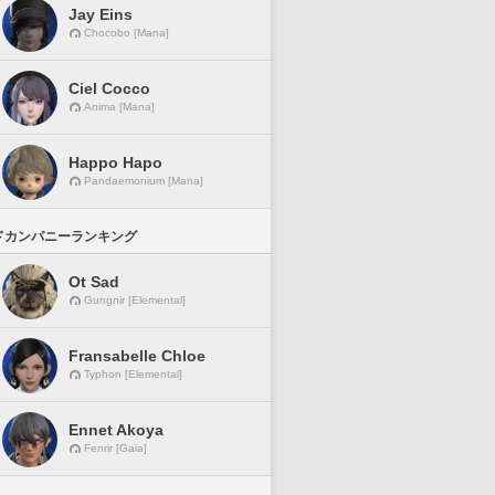
Jay Eins
Chocobo [Mana]
Ciel Cocco
Anima [Mana]
Happo Hapo
Pandaemonium [Mana]
ドカンパニーランキング
Ot Sad
Gungnir [Elemental]
Fransabelle Chloe
Typhon [Elemental]
Ennet Akoya
Fenrir [Gaia]