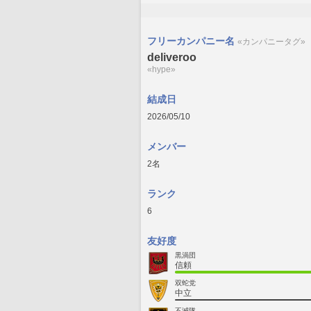
フリーカンパニー名
«カンパニータグ»
deliveroo
«hype»
結成日
2026/05/10
メンバー
2名
ランク
6
友好度
黒渦団
信頼
双蛇党
中立
不滅隊