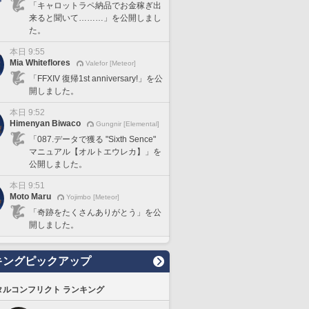
「キャロットラペ納品でお金稼ぎ出
来ると聞いて………」を公開しまし
た。
本日 9:55
Mia Whiteflores
Valefor [Meteor]
「FFXIV 復帰1st anniversary!」を公
開しました。
本日 9:52
Himenyan Biwaco
Gungnir [Elemental]
「087.データで獲る "Sixth Sence"
マニュアル【オルトエウレカ】」を
公開しました。
本日 9:51
Moto Maru
Yojimbo [Meteor]
「奇跡をたくさんありがとう」を公
開しました。
キングピックアップ
タルコンフリクト ランキング