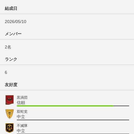
結成日
2026/05/10
メンバー
2名
ランク
6
友好度
黒渦団
信頼
双蛇党
中立
不滅隊
中立