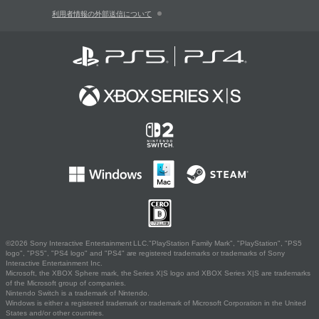
利用者情報の外部送信について
©2026 Sony Interactive Entertainment LLC."PlayStation Family Mark", "PlayStation", "PS5
logo", "PS5", "PS4 logo" and "PS4" are registered trademarks or trademarks of Sony
Interactive Entertainment Inc.
Microsoft, the XBOX Sphere mark, the Series X|S logo and XBOX Series X|S are trademarks
of the Microsoft group of companies.
Nintendo Switch is a trademark of Nintendo.
Windows is either a registered trademark or trademark of Microsoft Corporation in the United
States and/or other countries.