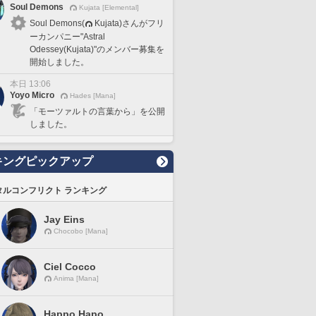
Soul Demons
Kujata [Elemental]
Soul Demons(
Kujata)さんがフリ
ーカンパニー"Astral
Odessey(Kujata)"のメンバー募集を
開始しました。
本日 13:06
Yoyo Micro
Hades [Mana]
「モーツァルトの言葉から」を公開
しました。
キングピックアップ
タルコンフリクト ランキング
Jay Eins
Chocobo [Mana]
Ciel Cocco
Anima [Mana]
Happo Hapo