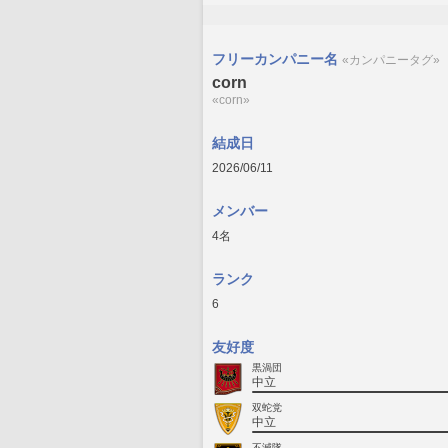
フリーカンパニー名
«カンパニータグ»
corn
«corn»
結成日
2026/06/11
メンバー
4名
ランク
6
友好度
黒渦団
中立
双蛇党
中立
不滅隊