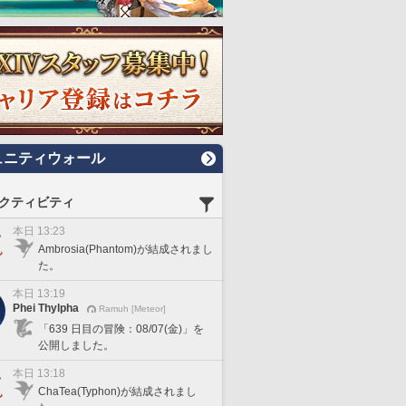
ュニティウォール
クティビティ
本日 13:23
Ambrosia(Phantom)が結成されまし
た。
本日 13:19
Phei Thylpha
Ramuh [Meteor]
「639 日目の冒険：08/07(金)」を
公開しました。
本日 13:18
ChaTea(Typhon)が結成されまし