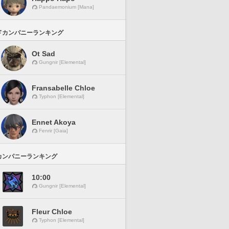
Pandaemonium [Mana]
ドカンパニーランキング
Ot Sad
Gungnir [Elemental]
Fransabelle Chloe
Typhon [Elemental]
Ennet Akoya
Fenrir [Gaia]
カンパニーランキング
10:00
Gungnir [Elemental]
Fleur Chloe
Typhon [Elemental]