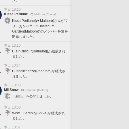
た。
本日 13:16
Kissa Perilune
Malboro [Crystal]
Kissa Perilune(
Malboro)さんがフ
リーカンパニー"Crystarium
Garden(Malboro)"のメンバー募集を
開始しました。
本日 13:16
Clair Obscur(Balmung)が結成され
ました。
本日 13:14
Duporuchacze(Phantom)が結成さ
れました。
本日 13:08
Mii Snow
Zeromus [Meteor]
「雑記」を公開しました。
本日 13:08
Wistful Serenity(Shiva)が結成され
ました。
本日 13:07