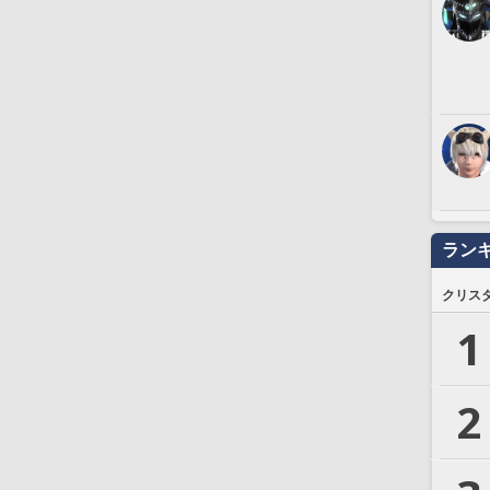
ラン
クリス
1
2