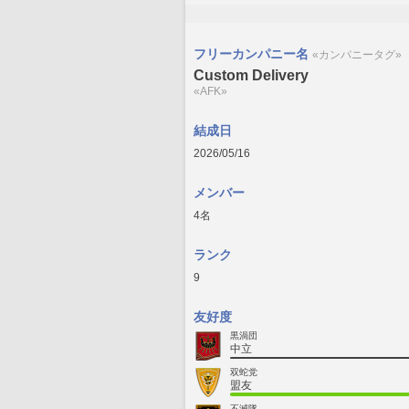
フリーカンパニー名
«カンパニータグ»
Custom Delivery
«AFK»
結成日
2026/05/16
メンバー
4名
ランク
9
友好度
黒渦団
中立
双蛇党
盟友
不滅隊