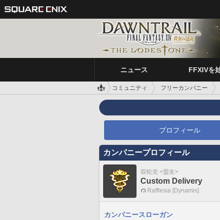
ニュース
FFXIVを
コミュニティ
フリーカンパニー
プロフィール
カンパニープロフィール
双蛇党 <盟友>
Custom Delivery
Rafflesia [Dynamis]
カンパニースローガン