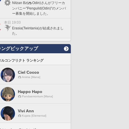
Nitzan Bz(
Odin)さんがフリーカ
ンパニー"Penguild(Odin)"のメンバ
ー募集を開始しました。
本日 19:03
Erasia(Twintania)が結成されまし
た。
キングピックアップ
タルコンフリクト ランキング
Ciel Cocco
Anima [Mana]
Happo Hapo
Pandaemonium [Mana]
Vivi Ann
Kujata [Elemental]