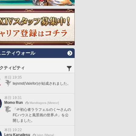
ュニティウォール
クティビティ
本日 19:35
tejnmd(Valefor)が結成されました。
本日 19:31
Momo Run
Mandragora [Meteor]
「🌱初心者ララフェルのく〜さんの
FCハウスと風景画の世界🎶」を公
開しました。
本日 19:22
Leru Karudesu
Ixion [Mana]