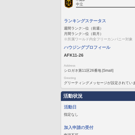
中立
ランキングステータス
週間ランク:--位（前週）
月間ランク:--位（前月）
※所属ワールド内全フリーカンパニー対象
ハウジングプロフィール
AFK11-26
Address
シロガネ第11区26番地 [Small]
Greeting
グリーティングメッセージが設定されてい
活動状況
活動日
指定なし
加入申請の受付