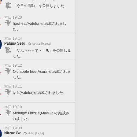
「今日の活動」を公開しました。
本日 19:20
haeheat(Valefor)が結成されまし
た。
本日 19:14
Paluna Seto
Asura [Mana]
「なんちゃって・・🐈」を公開しま
した。
本日 19:12
Old apple tree(Asura)が結成されま
した。
本日 19:11
jyrfs(Valefor)が結成されました。
本日 19:10
Midnight Drizzle(Maduin)が結成さ
れました。
本日 19:09
Nitzan Bz
Odin [Light]