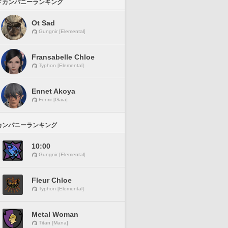
ドカンパニーランキング
Ot Sad
Gungnir [Elemental]
Fransabelle Chloe
Typhon [Elemental]
Ennet Akoya
Fenrir [Gaia]
カンパニーランキング
10:00
Gungnir [Elemental]
Fleur Chloe
Typhon [Elemental]
Metal Woman
Titan [Mana]