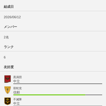
結成日
2026/06/12
メンバー
2名
ランク
6
友好度
黒渦団
中立
双蛇党
信頼
不滅隊
中立