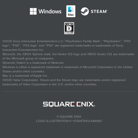
©2026 Sony Interactive Entertainment LLC."PlayStation Family Mark", "PlayStation", "PS5
logo", "PS5", "PS4 logo" and "PS4" are registered trademarks or trademarks of Sony
Interactive Entertainment Inc.
Microsoft, the XBOX Sphere mark, the Series X|S logo and XBOX Series X|S are trademarks
of the Microsoft group of companies.
Nintendo Switch is a trademark of Nintendo.
Windows is either a registered trademark or trademark of Microsoft Corporation in the United
States and/or other countries.
Mac is a trademark of Apple Inc.
©2026 Valve Corporation. Steam and the Steam logo are trademarks and/or registered
trademarks of Valve Corporation in the U.S. and/or other countries.
© SQUARE ENIX
LOGO ILLUSTRATION:© YOSHITAKA AMANO