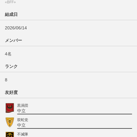
«BFF»
結成日
2026/06/14
メンバー
4名
ランク
8
友好度
黒渦団
中立
双蛇党
中立
不滅隊