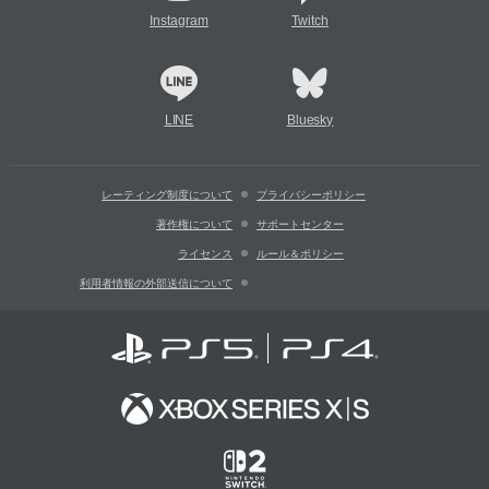
Instagram
Twitch
LINE
Bluesky
レーティング制度について
プライバシーポリシー
著作権について
サポートセンター
ライセンス
ルール＆ポリシー
利用者情報の外部送信について