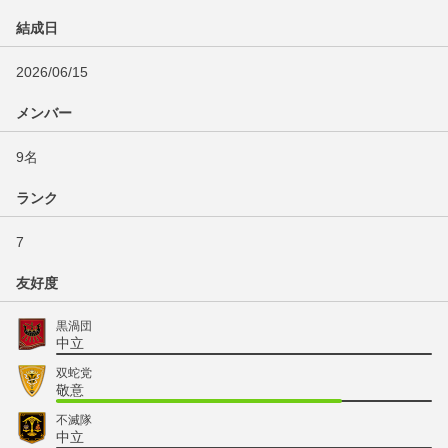
結成日
2026/06/15
メンバー
9名
ランク
7
友好度
黒渦団
中立
双蛇党
敬意
不滅隊
中立