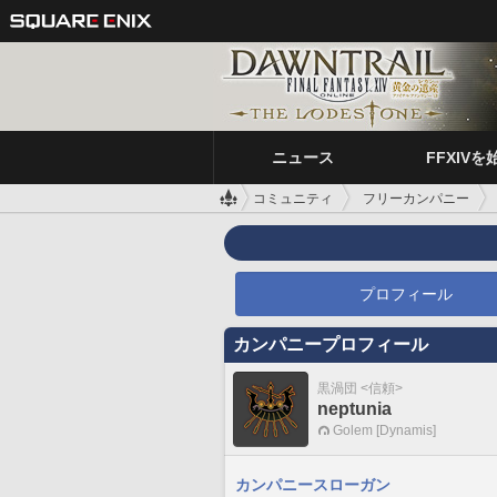
ニュース
FFXIVを
コミュニティ
フリーカンパニー
プロフィール
カンパニープロフィール
黒渦団 <信頼>
neptunia
Golem [Dynamis]
カンパニースローガン