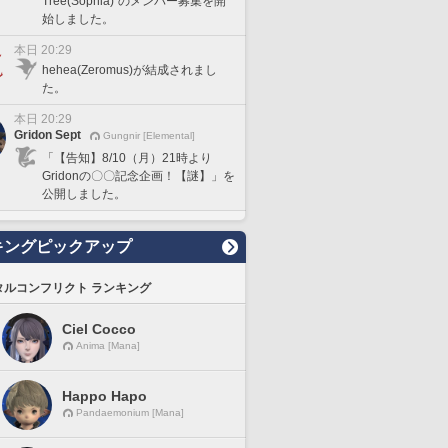
Tree(Sophia)"のメンバー募集を開
始しました。
本日 20:29
hehea(Zeromus)が結成されまし
た。
本日 20:29
Gridon Sept
Gungnir [Elemental]
「【告知】8/10（月）21時より
Gridonの〇〇記念企画！【謎】」を
公開しました。
キングピックアップ
タルコンフリクト ランキング
Ciel Cocco
Anima [Mana]
Happo Hapo
Pandaemonium [Mana]