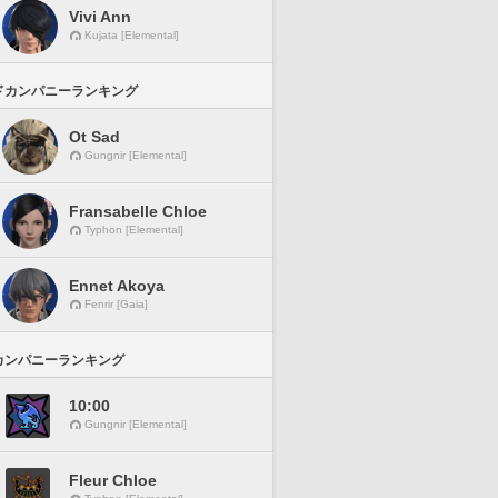
Vivi Ann
Kujata [Elemental]
ドカンパニーランキング
Ot Sad
Gungnir [Elemental]
Fransabelle Chloe
Typhon [Elemental]
Ennet Akoya
Fenrir [Gaia]
カンパニーランキング
10:00
Gungnir [Elemental]
Fleur Chloe