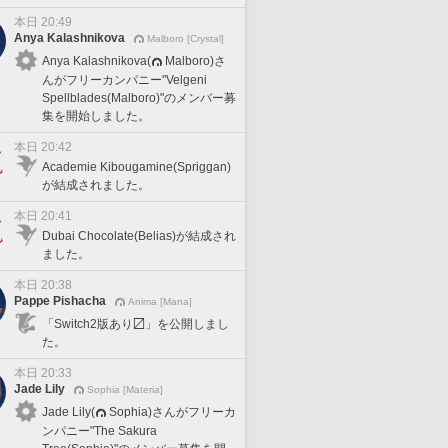
本日 20:49
Anya Kalashnikova
Malboro [Crystal]
Anya Kalashnikova(
Malboro)さ
んがフリーカンパニー"Velgeni
Spellblades(Malboro)"のメンバー募
集を開始しました。
本日 20:42
Academie Kibougamine(Spriggan)
が結成されました。
本日 20:41
Dubai Chocolate(Belias)が結成され
ました。
本日 20:38
Pappe Pishacha
Anima [Mana]
「Switch2版あり〼」を公開しまし
た。
本日 20:33
Jade Lily
Sophia [Materia]
Jade Lily(
Sophia)さんがフリーカ
ンパニー"The Sakura