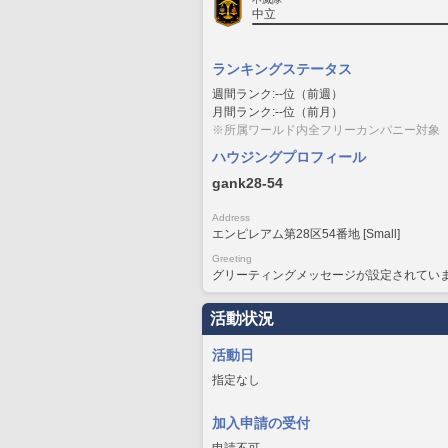
中立
ランキングステータス
週間ランク:--位（前週）
月間ランク:--位（前月）
※所属ワールド内全フリーカンパニー対象
ハウジングプロフィール
gank28-54
Address
エンピレアム第28区54番地 [Small]
Greeting
グリーティングメッセージが設定されてい
活動状況
活動日
指定なし
加入申請の受付