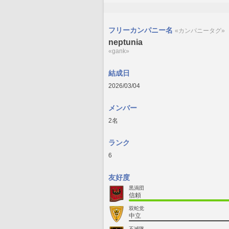
フリーカンパニー名
«カンパニータグ»
neptunia
«gank»
結成日
2026/03/04
メンバー
2名
ランク
6
友好度
黒渦団
信頼
双蛇党
中立
不滅隊