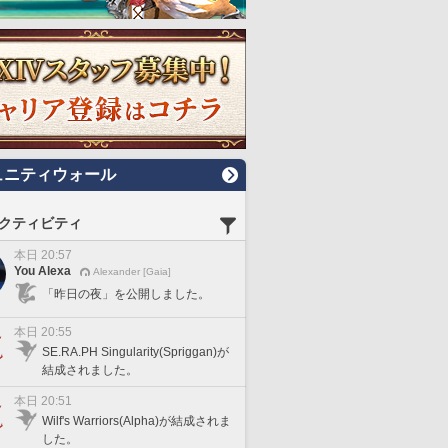
ュニティウォール
クティビティ
本日 20:57
You Alexa
Alexander [Gaia]
「昨日の夜」を公開しました。
本日 20:55
SE.RA.PH Singularity(Spriggan)が
結成されました。
本日 20:51
Wilf's Warriors(Alpha)が結成されま
した。