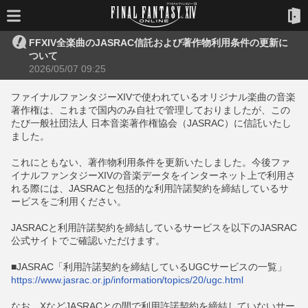
FFXIV全楽曲のJASRAC信託および著作物利用条件の更新に
ついて
2026/05/07 09:25
ファイナルファンタジーXIVで使われているオリジナル楽曲の音楽
著作権は、これまで国内のみ自社で管理しておりましたが、この
たび一般社団法人 日本音楽著作権協会（JASRAC）に信託いたし
ました。
これにともない、著作物利用条件を更新いたしました。今後ファ
イナルファンタジーXIVの音楽データをインターネット上で利用さ
れる際には、JASRACと包括的な利用許諾契約を締結しているサ
ービスをご利用ください。
JASRACと利用許諾契約を締結しているサービスを以下のJASRAC
公式サイトでご確認いただけます。
■JASRAC「利用許諾契約を締結しているUGCサービスの一覧」
https://www.jasrac.or.jp/information/topics/20/ugc.html
なお、XなどJASRACとの間で利用許諾契約を締結していないサー