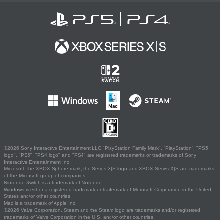
©2026 Sony Interactive Entertainment LLC."PlayStation Family Mark", "PlayStation", "PS5
logo", "PS5", "PS4 logo" and "PS4" are registered trademarks or trademarks of Sony
Interactive Entertainment Inc.
Microsoft, the XBOX Sphere mark, the Series X|S logo and XBOX Series X|S are trademarks
of the Microsoft group of companies.
Nintendo Switch is a trademark of Nintendo.
Windows is either a registered trademark or trademark of Microsoft Corporation in the United
States and/or other countries.
Mac is a trademark of Apple Inc.
©2026 Valve Corporation. Steam and the Steam logo are trademarks and/or registered
trademarks of Valve Corporation in the U.S. and/or other countries.