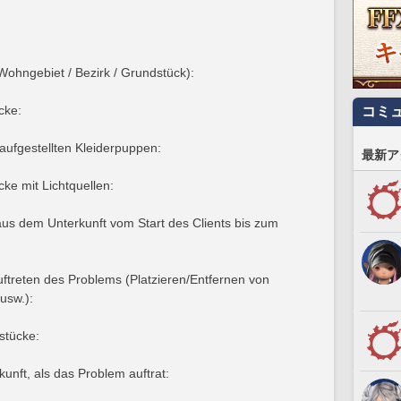
ohngebiet / Bezirk / Grundstück):
cke:
コミ
aufgestellten Kleiderpuppen:
最新ア
ke mit Lichtquellen:
us dem Unterkunft vom Start des Clients bis zum
ftreten des Problems (Platzieren/Entfernen von
usw.):
stücke:
nft, als das Problem auftrat: