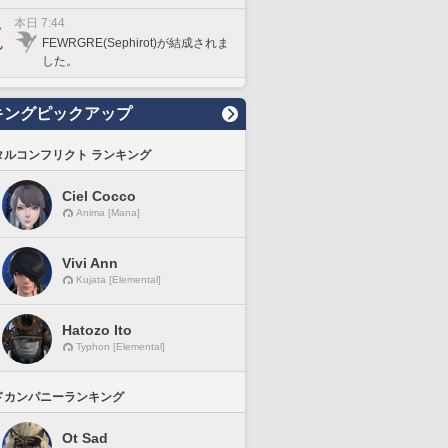
本日 7:44
FEWRGRE(Sephirot)が結成されま
した。
キングピックアップ
タルコンフリクト ランキング
Ciel Cocco
Anima [Mana]
Vivi Ann
Kujata [Elemental]
Hatozo Ito
Typhon [Elemental]
ドカンパニーランキング
Ot Sad