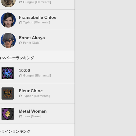
Gungnir [Elemental]
Fransabelle Chloe
Typhon [Elemental]
Ennet Akoya
Fenrir [Gaia]
カンパニーランキング
10:00
Gungnir [Elemental]
Fleur Chloe
Typhon [Elemental]
Metal Woman
Titan [Mana]
トラインランキング