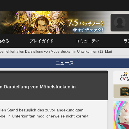
始める
プレイガイド
コミュニティ
ラ
der fehlerhaften Darstellung von Möbelstücken in Unterkünften (12. Mai)
ニュース
en Darstellung von Möbelstücken in
len Stand bezüglich des zuvor angekündigten
el in Unterkünften möglicherweise nicht korrekt