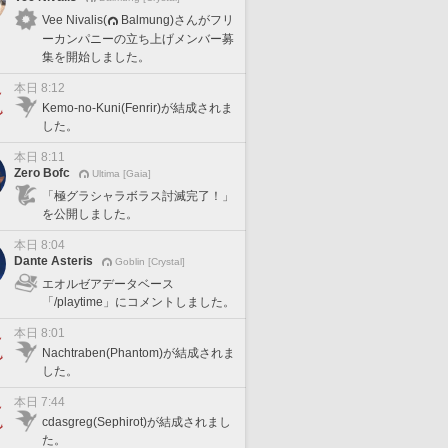
Vee Nivalis(
Balmung)さんがフリ
ーカンパニーの立ち上げメンバー募
集を開始しました。
本日 8:12
Kemo-no-Kuni(Fenrir)が結成されま
した。
本日 8:11
Zero Bofc
Ultima [Gaia]
「極グラシャラボラス討滅完了！」
を公開しました。
本日 8:04
Dante Asteris
Goblin [Crystal]
エオルゼアデータベース
「/playtime」にコメントしました。
本日 8:01
Nachtraben(Phantom)が結成されま
した。
本日 7:44
cdasgreg(Sephirot)が結成されまし
た。