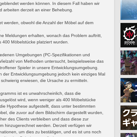
geblendet werden können. In diesem Fall haben wir
und arbeiten derzeit an einer Behebung.
et werden, obwohl die Anzahl der Möbel auf dem
.
he Meldungen erhalten, wonach das Problem auftritt,
s 400 Möbelstücke platziert wurden.
hiedenen Umgebungen (PC-Spezifikationen und
Vielzahl von Methoden untersucht, beispielsweise das
troffener Spieler in unsere Entwicklungsumgebung.
in der Entwicklungsumgebung jedoch kein einziges Mal
 schwierig erwiesen, die Ursache zu ermitteln.
gramms ist es unwahrscheinlich, dass die
usgelöst wird, wenn weniger als 400 Möbelstücke
die Hypothese aufgestellt, dass unter bestimmten
el, die zuvor auf dem Bildschirm dargestellt wurden,
her des Clients verbleiben und dass diese zur
rm hinzugerechnet werden. Derzeit verfügen wir
ationen, um dies zu bestätigen, und es ist uns noch