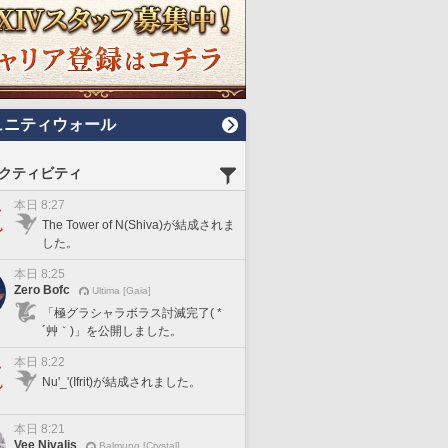
ュニティウォール
クティビティ
本日 8:27
The Tower of N(Shiva)が結成されま
した。
本日 8:25
Zero Bofc
Ultima [Gaia]
「極グラシャラボラス討滅完了( *
´艸｀)」を公開しました。
本日 8:22
Nu'_'(Ifrit)が結成されました。
本日 8:21
Vee Nivalis
Balmung [Crystal]