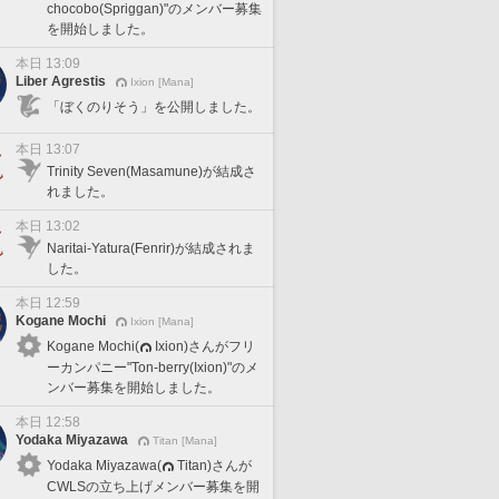
chocobo(Spriggan)"のメンバー募集
を開始しました。
本日 13:09
Liber Agrestis
Ixion [Mana]
「ぼくのりそう」を公開しました。
本日 13:07
Trinity Seven(Masamune)が結成さ
れました。
本日 13:02
Naritai-Yatura(Fenrir)が結成されま
した。
本日 12:59
Kogane Mochi
Ixion [Mana]
Kogane Mochi(
Ixion)さんがフリ
ーカンパニー"Ton-berry(Ixion)"のメ
ンバー募集を開始しました。
本日 12:58
Yodaka Miyazawa
Titan [Mana]
Yodaka Miyazawa(
Titan)さんが
CWLSの立ち上げメンバー募集を開