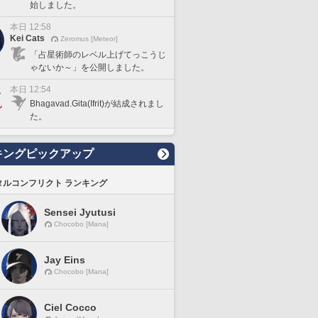
始しました。
本日 12:58
Kei Cats
Zeromus [Meteor]
「占星術師のレベル上げてっこうじ
ゃないか～」を公開しました。
本日 12:54
Bhagavad.Gita(Ifrit)が結成されまし
た。
キングピックアップ
タルコンフリクト ランキング
Sensei Jyutusi
Chocobo [Mana]
Jay Eins
Chocobo [Mana]
Ciel Cocco