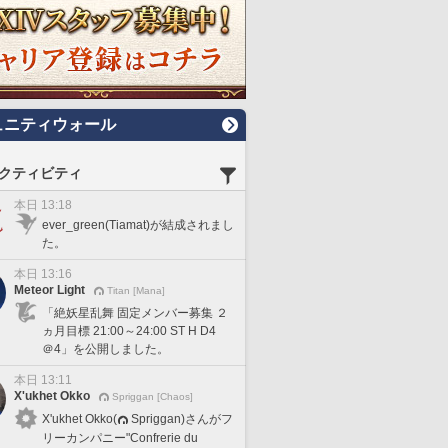
ュニティウォール
クティビティ
本日 13:18
ever_green(Tiamat)が結成されまし
た。
本日 13:16
Meteor Light
Titan [Mana]
「絶妖星乱舞 固定メンバー募集 ２
ヵ月目標 21:00～24:00 ST H D4
＠4」を公開しました。
本日 13:11
X'ukhet Okko
Spriggan [Chaos]
X'ukhet Okko(
Spriggan)さんがフ
リーカンパニー"Confrerie du