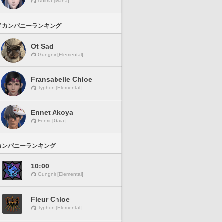
Anima [Mana]
ドカンパニーランキング
Ot Sad
Gungnir [Elemental]
Fransabelle Chloe
Typhon [Elemental]
Ennet Akoya
Fenrir [Gaia]
カンパニーランキング
10:00
Gungnir [Elemental]
Fleur Chloe
Typhon [Elemental]