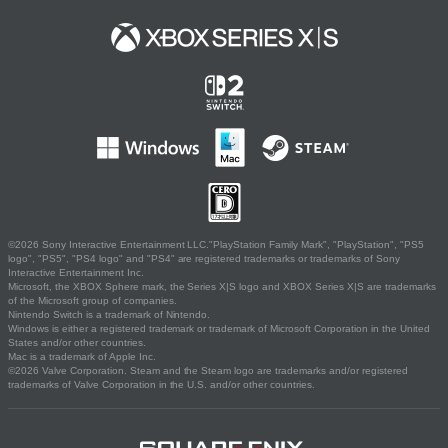
©2026 Sony Interactive Entertainment LLC."PlayStation Family Mark", "PlayStation", "PS5
logo", "PS5", "PS4 logo" and "PS4" are registered trademarks or trademarks of Sony
Interactive Entertainment Inc.
Microsoft, the XBOX Sphere mark, the Series X|S logo and XBOX Series X|S are trademarks
of the Microsoft group of companies.
Nintendo Switch is a trademark of Nintendo.
Windows is either a registered trademark or trademark of Microsoft Corporation in the United
States and/or other countries.
Mac is a trademark of Apple Inc.
©2026 Valve Corporation. Steam and the Steam logo are trademarks and/or registered
trademarks of Valve Corporation in the U.S. and/or other countries.