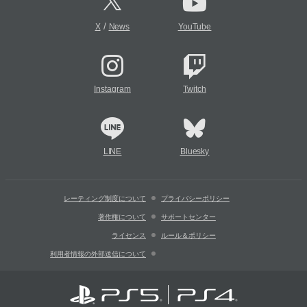
/
X
News
YouTube
Instagram
Twitch
LINE
Bluesky
レーティング制度について
プライバシーポリシー
著作権について
サポートセンター
ライセンス
ルール＆ポリシー
利用者情報の外部送信について