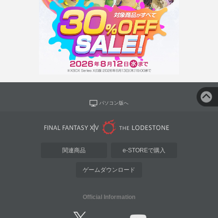
パソコン版へ
関連商品
e-STOREで購入
ゲームダウンロード
Official Information