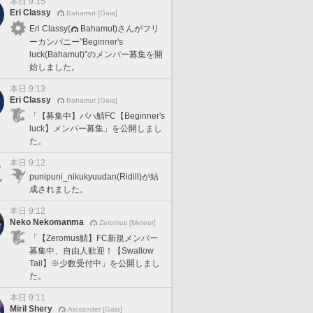
本日 9:15
Eri Classy
Bahamut [Gaia]
Eri Classy(
Bahamut)さんがフリ
ーカンパニー"Beginner's
luck(Bahamut)"のメンバー募集を開
始しました。
本日 9:13
Eri Classy
Bahamut [Gaia]
「【募集中】バハ鯖FC【Beginner's
luck】メンバー募集」を公開しまし
た。
本日 9:12
punipuni_nikukyuudan(Ridill)が結
成されました。
本日 9:12
Neko Nekomanma
Zeromus [Meteor]
「【Zeromus鯖】FC新規メンバー
募集中、自由人歓迎！【Swallow
Tail】※少数受付中」を公開しまし
た。
本日 9:11
Miril Shery
Alexander [Gaia]