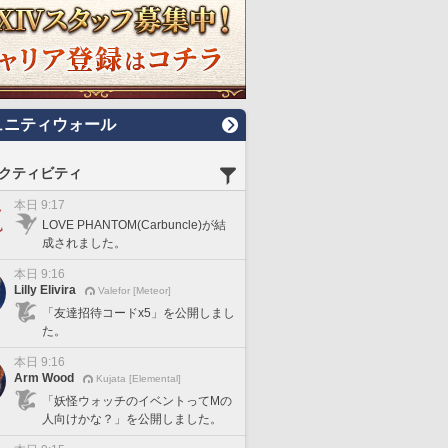
ュニティウォール
クティビティ
本日 9:17
LOVE PHANTOM(Carbuncle)が結
成されました。
本日 9:16
Lilly Elivira
Valefor [Meteor]
「友達招待コードx5」を公開しまし
た。
本日 9:16
Arm Wood
Kujata [Elemental]
「妖怪ウォッチのイベントってMの
人向けかな？」を公開しました。