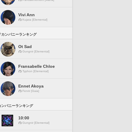
Vivi Ann
Kujata [Elemental]
ドカンパニーランキング
Ot Sad
Gungnir [Elemental]
Fransabelle Chloe
Typhon [Elemental]
Ennet Akoya
Fenrir [Gaia]
カンパニーランキング
10:00
Gungnir [Elemental]