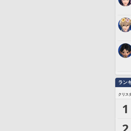
ラン
クリス
1
2