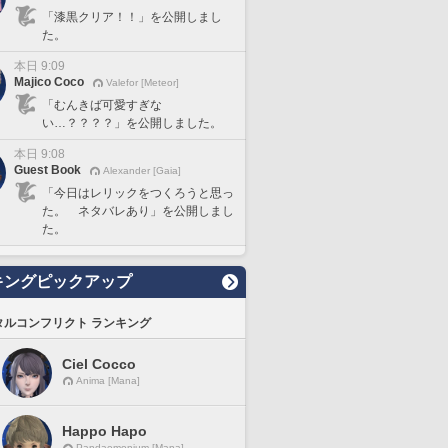
「漆黒クリア！！」を公開しまし
た。
本日 9:09
Majico Coco
Valefor [Meteor]
「むんきば可愛すぎな
い…？？？？」を公開しました。
本日 9:08
Guest Book
Alexander [Gaia]
「今日はレリックをつくろうと思っ
た。 ネタバレあり」を公開しまし
た。
キングピックアップ
タルコンフリクト ランキング
Ciel Cocco
Anima [Mana]
Happo Hapo
Pandaemonium [Mana]