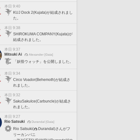
本日 9:40
KUJ Dock 2(Kujata)が結成されまし
た。
本日 9:38
SHIROKUMA COMPANY(Kujata)が
結成されました。
本日 9:37
Mitsuki Ai
Alexander [Gaia]
「妖怪ウォッチ」を公開しました。
本日 9:34
Circo Voador(Behemoth)が結成さ
れました。
本日 9:32
SakuSakuIce(Carbuncle)が結成さ
れました。
本日 9:27
Rio Satsuki
Durandal [Gaia]
Rio Satsuki(
Durandal)さんがフ
リーカンパニ