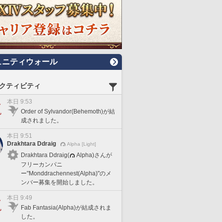
ュニティウォール
クティビティ
本日 9:53
Order of Sylvandor(Behemoth)が結
成されました。
本日 9:51
Drakhtara Ddraig
Alpha [Light]
Drakhtara Ddraig(
Alpha)さんが
フリーカンパニ
ー"Monddrachennest(Alpha)"のメ
ンバー募集を開始しました。
本日 9:49
Fab Fantasia(Alpha)が結成されま
した。