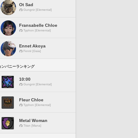
Ot Sad
Gungnir [Elemental]
Fransabelle Chloe
Typhon [Elemental]
Ennet Akoya
Fenrir [Gaia]
カンパニーランキング
10:00
Gungnir [Elemental]
Fleur Chloe
Typhon [Elemental]
Metal Woman
Titan [Mana]