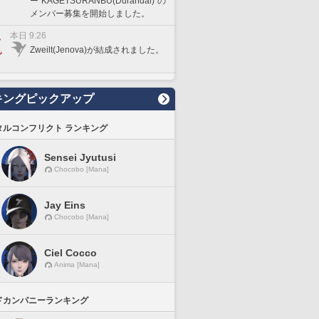
ー"KAGETSURANBU(Durandal)"の
メンバー募集を開始しました。
本日 9:26
Zweilt(Jenova)が結成されました。
キングピックアップ
タルコンフリクト ランキング
Sensei Jyutusi
Chocobo [Mana]
Jay Eins
Chocobo [Mana]
Ciel Cocco
Anima [Mana]
ドカンパニーランキング