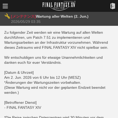
[メンテナンス]
Wartung aller Welten (2. Jun.)
2026/05/29 03:35
Zu folgender Zeit werden wir eine Wartung auf allen Welten
durchführen, um Patch 7.51 zu implementieren und
Wartungsarbeiten an der Infrastruktur vorzunehmen. Während
dieses Zeitraums wird FINAL FANTASY XIV nicht spielbar sein.
Wir entschuldigen uns für etwaige Unannehmlichkeiten und
danken euch für euer Verständnis.
[Datum & Uhrzeit]
Am 2. Jun. 2026 von 6 Uhr bis 12 Uhr (MESZ)
*Änderungen der Wartungszeiten vorbehalten.
(Diese Wartung wird nicht vor der geplanten Endzeit beendet
werden.)
[Betroffener Dienst]
- FINAL FANTASY XIV
*Die Reise zwischen Datenzentren wird 30 Minuten vor dem