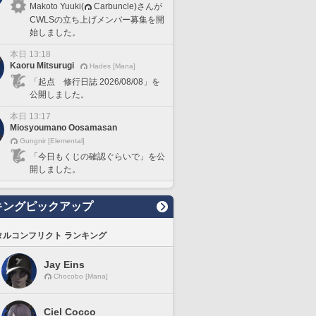
Makoto Yuuki(
Carbuncle)さんが
CWLSの立ち上げメンバー募集を開
始しました。
本日 13:18
Kaoru Mitsurugi
Hades [Mana]
「起点 修行日誌 2026/08/08」を
公開しました。
本日 13:17
Miosyoumano Oosamasan
Gungnir [Elemental]
「今日もくじの確認ぐらいで」を公
開しました。
キングピックアップ
タルコンフリクト ランキング
Jay Eins
Chocobo [Mana]
Ciel Cocco