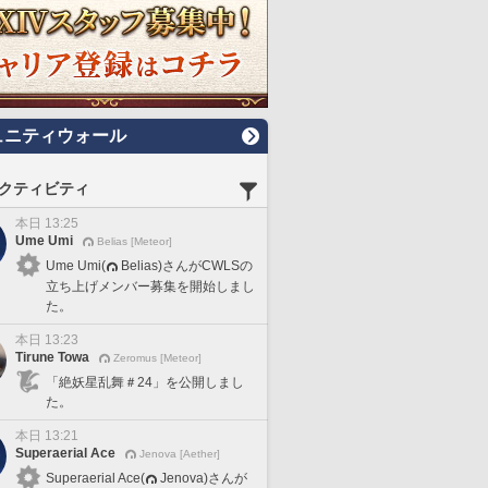
ュニティウォール
クティビティ
本日 13:25
Ume Umi
Belias [Meteor]
Ume Umi(
Belias)さんがCWLSの
立ち上げメンバー募集を開始しまし
た。
本日 13:23
Tirune Towa
Zeromus [Meteor]
「絶妖星乱舞＃24」を公開しまし
た。
本日 13:21
Superaerial Ace
Jenova [Aether]
Superaerial Ace(
Jenova)さんが