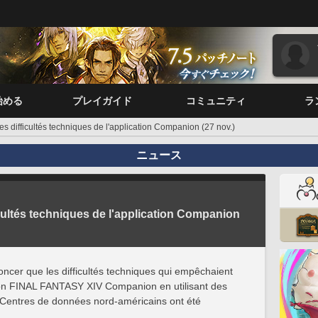
始める
プレイガイド
コミュニティ
ラ
es difficultés techniques de l'application Companion (27 nov.)
ニュース
cultés techniques de l'application Companion
oncer que les difficultés techniques qui empêchaient
tion FINAL FANTASY XIV Companion en utilisant des
Centres de données nord-américains ont été