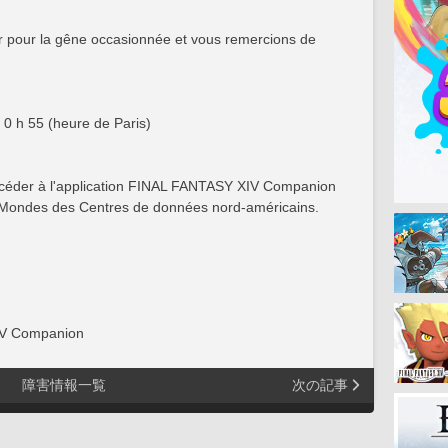
 pour la gêne occasionnée et vous remercions de
0 h 55 (heure de Paris)
'accéder à l'application FINAL FANTASY XIV Companion
s Mondes des Centres de données nord-américains.
XIV Companion
障害情報一覧
次の記事