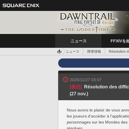
ニュース
FFXIVを
ニュース
障害情報
Résolution d
2025/11/27 03:07
[復旧]
Résolution des diffi
(27 nov.)
Nous avons le plaisir de vous ann
les joueurs d'accéder à l'applica
personnages sur les Mondes des 
résolues.