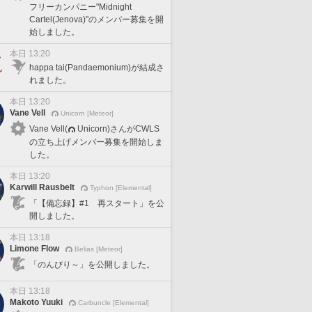
フリーカンパニー"Midnight
Cartel(Jenova)"のメンバー募集を開
始しました。
本日 13:20
happa tai(Pandaemonium)が結成さ
れました。
本日 13:20
Vane Vell
Unicorn [Meteor]
Vane Vell(
Unicorn)さんがCWLS
の立ち上げメンバー募集を開始しま
した。
本日 13:20
Karwill Rausbelt
Typhon [Elemental]
「【備忘録】#1 再スタート」を公
開しました。
本日 13:18
Limone Flow
Belias [Meteor]
「のんびり～」を公開しました。
本日 13:18
Makoto Yuuki
Carbuncle [Elemental]