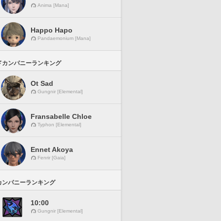
Anima [Mana]
Happo Hapo
Pandaemonium [Mana]
ドカンパニーランキング
Ot Sad
Gungnir [Elemental]
Fransabelle Chloe
Typhon [Elemental]
Ennet Akoya
Fenrir [Gaia]
カンパニーランキング
10:00
Gungnir [Elemental]