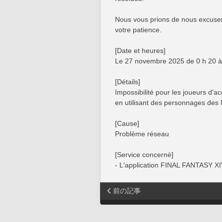
Nous vous prions de nous excuser
votre patience.
[Date et heures]
Le 27 novembre 2025 de 0 h 20 à 
[Détails]
Impossibilité pour les joueurs d
en utilisant des personnages de
[Cause]
Problème réseau
[Service concerné]
- L'application FINAL FANTASY 
前の記事