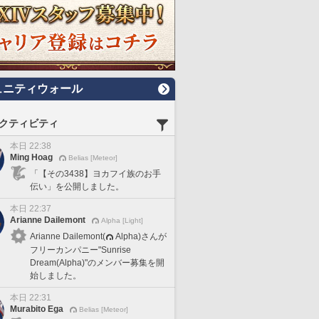
ュニティウォール
クティビティ
本日 22:38
Ming Hoag
Belias [Meteor]
「【その3438】ヨカフイ族のお手
伝い」を公開しました。
本日 22:37
Arianne Dailemont
Alpha [Light]
Arianne Dailemont(
Alpha)さんが
フリーカンパニー"Sunrise
Dream(Alpha)"のメンバー募集を開
始しました。
本日 22:31
Murabito Ega
Belias [Meteor]