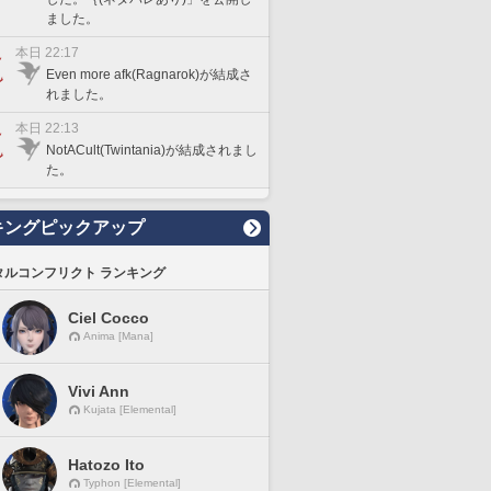
ました。
本日 22:17
Even more afk(Ragnarok)が結成さ
れました。
本日 22:13
NotACult(Twintania)が結成されまし
た。
キングピックアップ
タルコンフリクト ランキング
Ciel Cocco
Anima [Mana]
Vivi Ann
Kujata [Elemental]
Hatozo Ito
Typhon [Elemental]