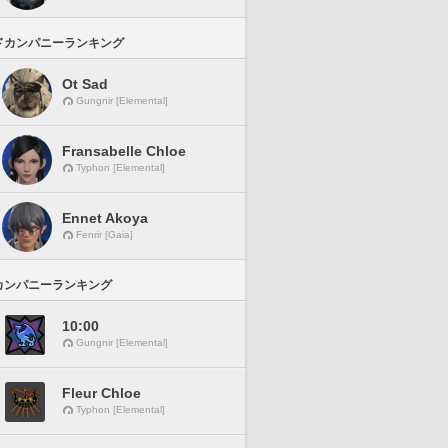
ドカンパニーランキング
Ot Sad
Gungnir [Elemental]
Fransabelle Chloe
Typhon [Elemental]
Ennet Akoya
Fenrir [Gaia]
カンパニーランキング
10:00
Gungnir [Elemental]
Fleur Chloe
Typhon [Elemental]