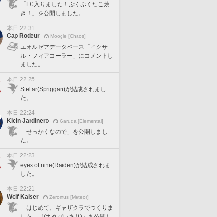
「FC入りました！ぷくぷくたこ焼
き！」を公開しました。
本日 22:31
Cap Rodeur
Moogle [Chaos]
エオルゼアデータベース「イクサ
ル・フィアコーラー」にコメントし
ました。
本日 22:25
Stellar(Spriggan)が結成されまし
た。
本日 22:24
Klein Jardinero
Garuda [Elemental]
「せっかくなので」を公開しまし
た。
本日 22:23
eyes of nine(Raiden)が結成されま
した。
本日 22:21
Wolf Kaiser
Zeromus [Meteor]
「はじめて、ギャザクラでつくりま
した。｛(ネタバレあり)」を公開し