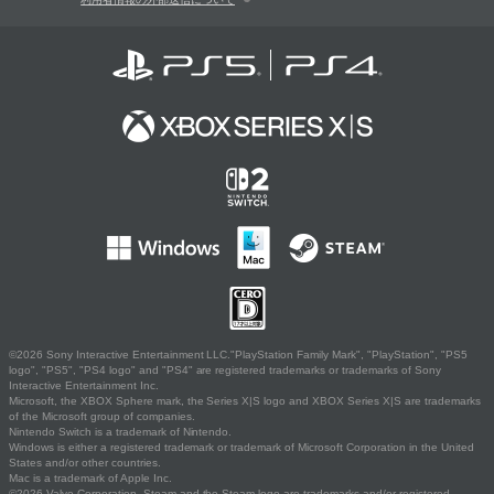
©2026 Sony Interactive Entertainment LLC."PlayStation Family Mark", "PlayStation", "PS5
logo", "PS5", "PS4 logo" and "PS4" are registered trademarks or trademarks of Sony
Interactive Entertainment Inc.
Microsoft, the XBOX Sphere mark, the Series X|S logo and XBOX Series X|S are trademarks
of the Microsoft group of companies.
Nintendo Switch is a trademark of Nintendo.
Windows is either a registered trademark or trademark of Microsoft Corporation in the United
States and/or other countries.
Mac is a trademark of Apple Inc.
©2026 Valve Corporation. Steam and the Steam logo are trademarks and/or registered