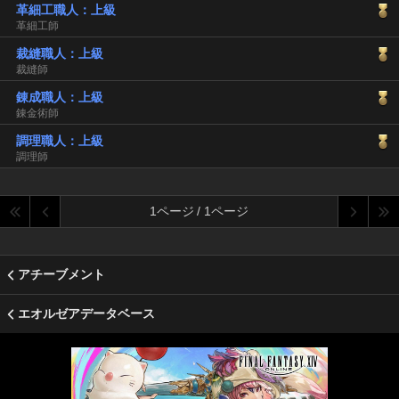
革細工職人：上級
革細工師
裁縫職人：上級
裁縫師
錬成職人：上級
錬金術師
調理職人：上級
調理師
1ページ / 1ページ
アチーブメント
エオルゼアデータベース