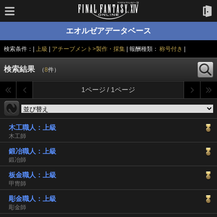
エオルゼアデータベース
検索条件：|
上級
|
アチーブメント>製作・採集
| 報酬種類：
称号付き
|
検索結果
（
8
件）
1ページ / 1ページ
木工職人：上級
木工師
鍛冶職人：上級
鍛冶師
板金職人：上級
甲冑師
彫金職人：上級
彫金師