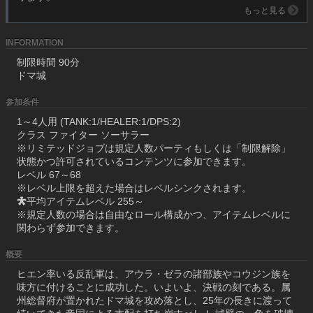
もっと見る
INFORMATION
制限時間 90分
ドマ城
参加条件
1～4人用 (TANK:1/HEALER:1/DPS:2)
クラス ファイター ソーサラー
※リミテッドジョブは規定人数パーティもしくは「制限解除」
状態かつ許可されているコンテンツに参加できます。
レベル 67～68
※レベル上限を超えた場合はレベルシンクされます。
平均アイテムレベル 255～
※規定人数の場合は自由なロール構成かつ、アイテムレベルに
関わらず参加できます。
概要
ヒエン率いる反乱軍は、アウラ・ゼラの諸部族やコウジン族を
味方に付けることに成功した。いよいよ、決戦の刻である。属
州総督府が置かれたドマ城を攻め落とし、25年の長きに渡って