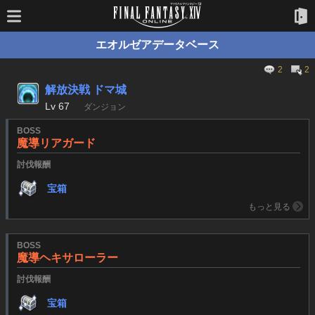
エオルゼアデータベース
2
2
解放決戦 ドマ城
Lv
67
ダンジョン
BOSS
魔導リアガード
討伐報酬
宝箱
もっと見る
BOSS
魔導ヘキサローラー
討伐報酬
宝箱