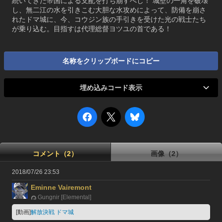
続いてきた帝国による支配を打ち崩すべし！ 城壁の一角を破壊
し、無二江の水を引きこむ大胆な水攻めによって、防備を崩さ
れたドマ城に、今、コウジン族の手引きを受けた光の戦士たち
が乗り込む。目指すは代理総督ヨツユの首である！
名称をクリップボードにコピー
埋め込みコード表示
コメント（2）
画像（2）
2018/07/26 23:53
Eminne Vairemont
Gungnir [Elemental]
[動画]
解放決戦 ドマ城