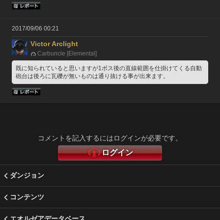
2017/09/06 00:21
Victor Arclight
Carbuncle [Elemental]
既に知られていると思いますが1ボス後の直線範囲を仕掛けてくる自動
砲台は後ろに瓦礫が無いものは通り抜ける事が出来ます。
コメントを記入するにはログインが必要です。
ログイン
ダンジョン
コンテンツ
エオルゼアデータベース