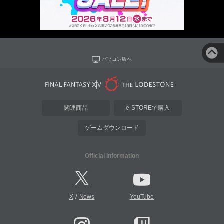
パソコン版へ
関連商品
e-STOREで購入
ゲームダウンロード
Official Information
/
X
News
YouTube