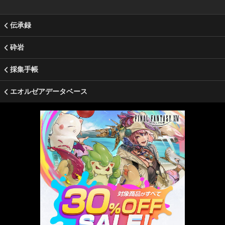
伝承録
砕岩
採集手帳
エオルゼアデータベース