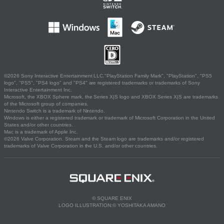
©2026 Sony Interactive Entertainment LLC."PlayStation Family Mark", "PlayStation", "PS5
logo", "PS5", "PS4 logo" and "PS4" are registered trademarks or trademarks of Sony
Interactive Entertainment Inc.
Microsoft, the XBOX Sphere mark, the Series X|S logo and XBOX Series X|S are trademarks
of the Microsoft group of companies.
Nintendo Switch is a trademark of Nintendo.
Windows is either a registered trademark or trademark of Microsoft Corporation in the United
States and/or other countries.
Mac is a trademark of Apple Inc.
©2026 Valve Corporation. Steam and the Steam logo are trademarks and/or registered
trademarks of Valve Corporation in the U.S. and/or other countries.
© SQUARE ENIX
LOGO ILLUSTRATION:© YOSHITAKA AMANO