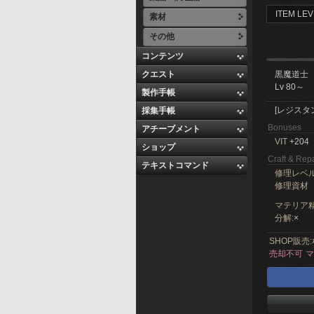
ITEM LEV
素材
その他
コンテンツ
クエスト
黒魔道士
Lv 80～
製作手帳
[レジスタ
採集手帳
Bonuses
アチーブメント
VIT
+204
ショップ
Craft & Repa
テキストコマンド
修理レベ
修理資材
マテリア精
分解:
×
SHOP販売:
売却不可
マ