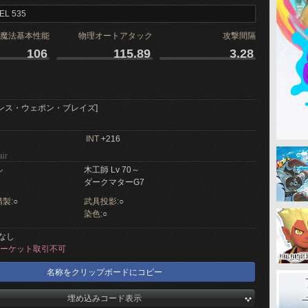
EL 535
魔法基本性能
物理オートアタック
攻撃間隔
106
115.89
3.28
ンス・ウェポン・ブレイズ]
INT
+216
ir
ル
木工師 Lv 70～
ダークマターG7
製:
○
武具投影:
○
染色:
○
なし
ーケット取引不可
名称をクリップボードにコピー
埋め込みコード表示