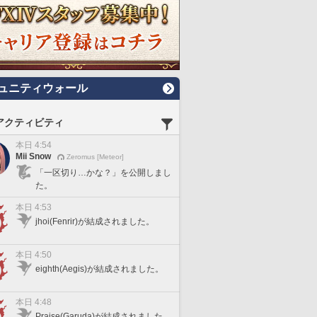
ュニティウォール
アクティビティ
本日 4:54
Mii Snow
Zeromus [Meteor]
「一区切り…かな？」を公開しまし
た。
本日 4:53
jhoi(Fenrir)が結成されました。
本日 4:50
eighth(Aegis)が結成されました。
本日 4:48
Praise(Garuda)が結成されました。