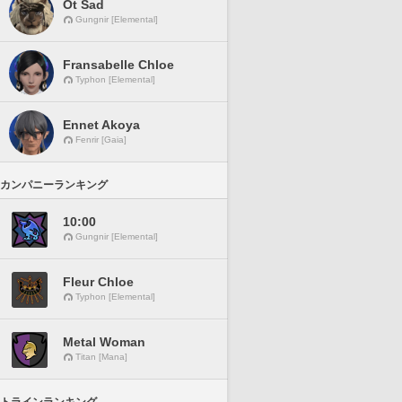
Ot Sad
Gungnir [Elemental]
Fransabelle Chloe
Typhon [Elemental]
Ennet Akoya
Fenrir [Gaia]
カンパニーランキング
10:00
Gungnir [Elemental]
Fleur Chloe
Typhon [Elemental]
Metal Woman
Titan [Mana]