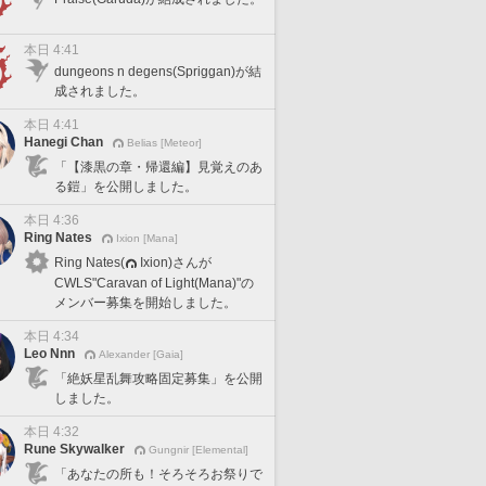
本日 4:41
dungeons n degens(Spriggan)が結
成されました。
本日 4:41
Hanegi Chan
Belias [Meteor]
「【漆黒の章・帰還編】見覚えのあ
る鎧」を公開しました。
本日 4:36
Ring Nates
Ixion [Mana]
Ring Nates(
Ixion)さんが
CWLS"Caravan of Light(Mana)"の
メンバー募集を開始しました。
本日 4:34
Leo Nnn
Alexander [Gaia]
「絶妖星乱舞攻略固定募集」を公開
しました。
本日 4:32
Rune Skywalker
Gungnir [Elemental]
「あなたの所も！そろそろお祭りで