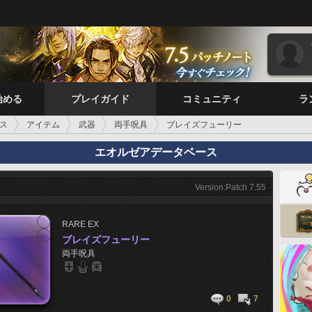
始める
プレイガイド
コミュニティ
ラ
ス
アイテム
武器
両手呪具
ブレイズフューリー
エオルゼアデータベース
Version:Patch 7.55
RARE
EX
ブレイズフューリー
両手呪具
0
7