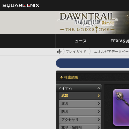
ニュース
FFXIVを
プレイガイド
エオルゼアデータベー
検索結果
アイテム
武器
道具
防具
アクセサリ
薬品・調理品