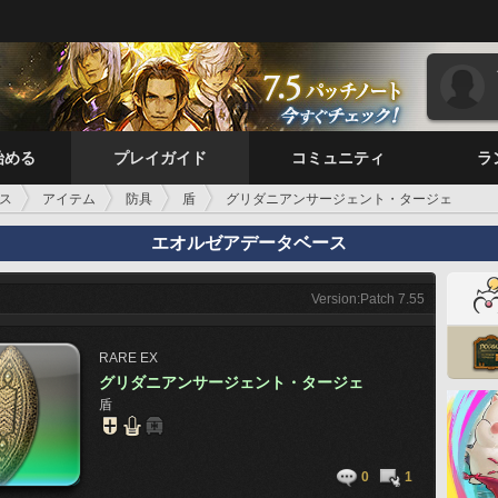
始める
プレイガイド
コミュニティ
ラ
ス
アイテム
防具
盾
グリダニアンサージェント・タージェ
エオルゼアデータベース
Version:Patch 7.55
RARE
EX
グリダニアンサージェント・タージェ
盾
0
1