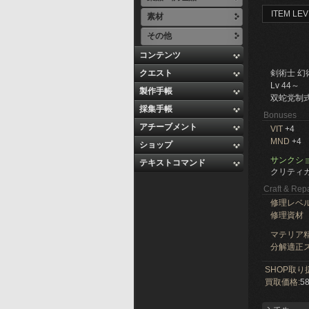
ITEM LEV
素材
その他
コンテンツ
クエスト
剣術士 幻
Lv 44～
製作手帳
双蛇党制
採集手帳
Bonuses
アチーブメント
VIT
+4
MND
+4
ショップ
サンクショ
テキストコマンド
クリティカ
Craft & Repa
修理レベ
修理資材
マテリア精
分解適正ス
SHOP取り
買取価格:
58