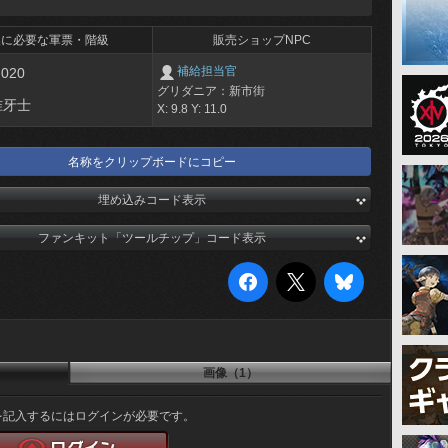
換に必要な軍票・階級
販売ショップNPC
補給担当官
,020
グリダニア：新市街
准牙士
X: 9.8 Y: 11.0
名称をクリップボードにコピー
埋め込みコード表示
ファンキット「ツールチップ」コード表示
画像（1）
を記入するにはログインが必要です。