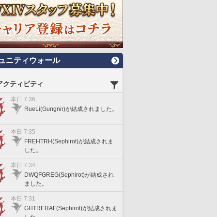
ュニティウォール
アクティビティ
本日 7:36
RueLi(Gungnir)が結成されました。
本日 7:35
FREHTRH(Sephirot)が結成されま
した。
本日 7:34
DWQFGREG(Sephirot)が結成され
ました。
本日 7:31
GHTRERAF(Sephirot)が結成されま