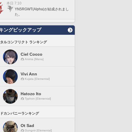
本日 7:10
YN5RGWT(Alpha)が結成されまし
た。
キングピックアップ
タルコンフリクト ランキング
Ciel Cocco
Anima [Mana]
Vivi Ann
Kujata [Elemental]
Hatozo Ito
Typhon [Elemental]
ドカンパニーランキング
Ot Sad
Gungnir [Elemental]