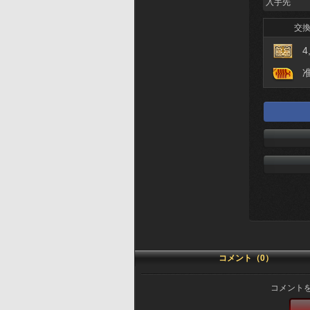
入手先
交
4
コメント（0）
コメント