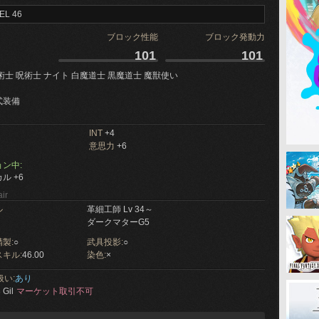
EL 46
ブロック性能
ブロック発動力
101
101
術士 呪術士 ナイト 白魔道士 黒魔道士 魔獣使い
式装備
INT
+4
意思力
+6
ン中:
ル +6
ir
ル
革細工師 Lv 34～
ダークマターG5
製:
○
武具投影:
○
キル:
46.00
染色:
×
扱い:
あり
 Gil
マーケット取引不可