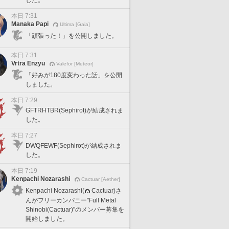
した。
本日 7:31
Manaka Papi
Ultima [Gaia]
「頑張った！」を公開しました。
本日 7:31
Vrtra Enzyu
Valefor [Meteor]
「好みが180度変わった話」を公開
しました。
本日 7:29
GFTRHTBR(Sephirot)が結成されま
した。
本日 7:27
DWQFEWF(Sephirot)が結成されま
した。
本日 7:19
Kenpachi Nozarashi
Cactuar [Aether]
Kenpachi Nozarashi(
Cactuar)さ
んがフリーカンパニー"Full Metal
Shinobi(Cactuar)"のメンバー募集を
開始しました。