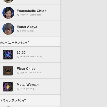
Fransabelle Chloe
Typhon [Elemental]
Ennet Akoya
Fenrir [Gaia]
カンパニーランキング
10:00
Gungnir [Elemental]
Fleur Chloe
Typhon [Elemental]
Metal Woman
Titan [Mana]
トラインランキング