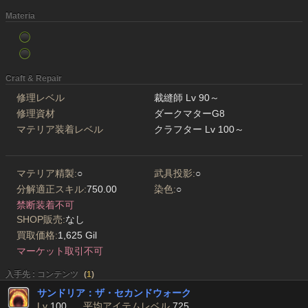
Materia
Craft & Repair
修理レベル
裁縫師 Lv 90～
修理資材
ダークマターG8
マテリア装着レベル
クラフター Lv 100～
マテリア精製:
○
武具投影:
○
分解適正スキル:
750.00
染色:
○
禁断装着不可
SHOP販売:
なし
買取価格:
1,625 Gil
マーケット取引不可
入手先 : コンテンツ
(
1
)
サンドリア：ザ・セカンドウォーク
Lv
100
平均アイテムレベル
725