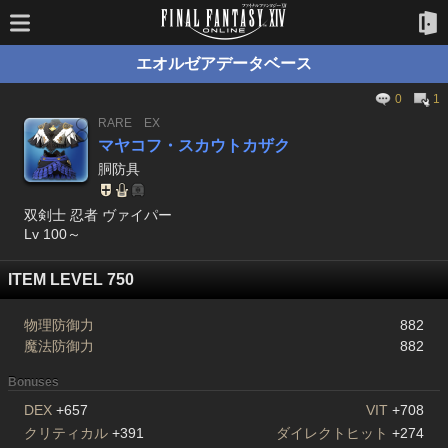
エオルゼアデータベース
0
1
RARE
EX
マヤコフ・スカウトカザク
胴防具
双剣士 忍者 ヴァイパー
Lv 100～
ITEM LEVEL 750
物理防御力
882
魔法防御力
882
Bonuses
DEX
+657
VIT
+708
クリティカル
+391
ダイレクトヒット
+274