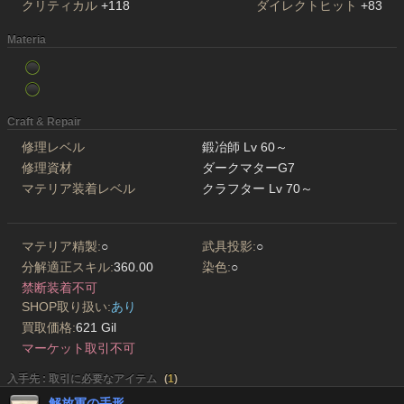
クリティカル
+118
ダイレクトヒット
+83
Materia
Craft & Repair
修理レベル
鍛冶師 Lv 60～
修理資材
ダークマターG7
マテリア装着レベル
クラフター Lv 70～
マテリア精製:
○
武具投影:
○
分解適正スキル:
360.00
染色:
○
禁断装着不可
SHOP取り扱い:
あり
買取価格:
621 Gil
マーケット取引不可
入手先 : 取引に必要なアイテム
(
1
)
解放軍の手形