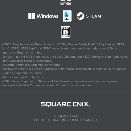
©2026 Sony Interactive Entertainment LLC."PlayStation Family Mark", "PlayStation", "PS5
logo", "PS5", "PS4 logo" and "PS4" are registered trademarks or trademarks of Sony
Interactive Entertainment Inc.
Microsoft, the XBOX Sphere mark, the Series X|S logo and XBOX Series X|S are trademarks
of the Microsoft group of companies.
Nintendo Switch is a trademark of Nintendo.
Windows is either a registered trademark or trademark of Microsoft Corporation in the United
States and/or other countries.
Mac is a trademark of Apple Inc.
©2026 Valve Corporation. Steam and the Steam logo are trademarks and/or registered
trademarks of Valve Corporation in the U.S. and/or other countries.
© SQUARE ENIX
LOGO ILLUSTRATION:© YOSHITAKA AMANO