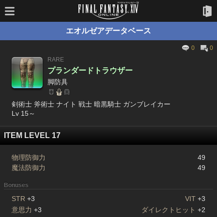
エオルゼアデータベース
0
0
RARE
プランダードトラウザー
脚防具
剣術士 斧術士 ナイト 戦士 暗黒騎士 ガンブレイカー
Lv 15～
ITEM LEVEL 17
物理防御力
49
魔法防御力
49
Bonuses
STR
+3
VIT
+3
意思力
+3
ダイレクトヒット
+2