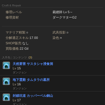
Craft & Repair
修理レベル
裁縫師 Lv 5～
修理資材
ダークマターG2
マテリア精製:
○
武具投影:
○
分解適正スキル:
17.00
染色:
×
SHOP販売:
なし
買取価格:
22 Gil
入手先 : コンテンツ
(
3
)
天然要害 サスタシャ浸食洞
Lv
15
ダンジョン
地下霊殿 タムタラの墓所
Lv
16
ダンジョン
封鎖坑道 カッパーベル銅山
Lv
17
ダンジョン