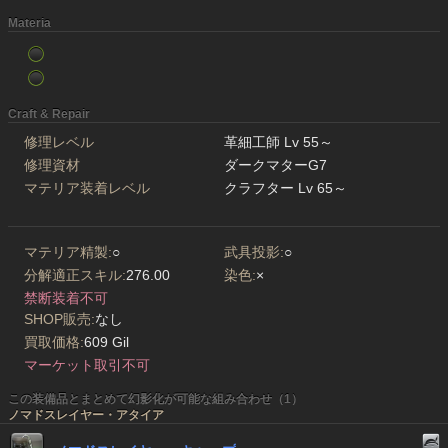
Materia
Craft & Repair
修理レベル
革細工師 Lv 55～
修理資材
ダークマターG7
マテリア装着レベル
クラフター Lv 65～
マテリア精製:
○
武具投影:
○
分解適正スキル:
276.00
染色:
×
禁断装着不可
SHOP販売:
なし
買取価格:
609 Gil
マーケット取引不可
この装備品とまとめて幻影化が可能な組み合わせ（1）
ノマドスレイヤー・アタイア