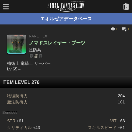
エオルゼアデータベース
0
1
RARE
EX
ノマドスレイヤー・ブーツ
足防具
槍術士 竜騎士 リーパー
Lv 65～
ITEM LEVEL 276
物理防御力
204
魔法防御力
161
Bonuses
STR
+61
VIT
+63
クリティカル
+43
スキルスピード
+61