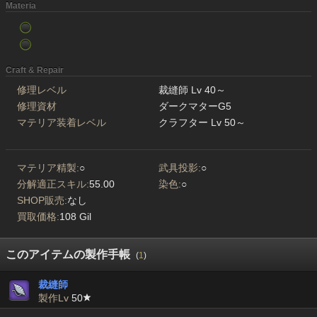
Materia
Craft & Repair
修理レベル
裁縫師 Lv 40～
修理資材
ダークマターG5
マテリア装着レベル
クラフター Lv 50～
マテリア精製:
○
武具投影:
○
分解適正スキル:
55.00
染色:
○
SHOP販売:
なし
買取価格:
108 Gil
このアイテムの製作手帳
(
1
)
裁縫師
製作Lv
50