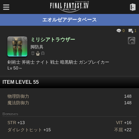
エオルゼアデータベース
0
1
ミリシアトラウザー
脚防具
剣術士 斧術士 ナイト 戦士 暗黒騎士 ガンブレイカー
Lv 50～
ITEM LEVEL 55
物理防御力
148
魔法防御力
148
Bonuses
STR
+13
VIT
+16
ダイレクトヒット
+15
不屈
+22