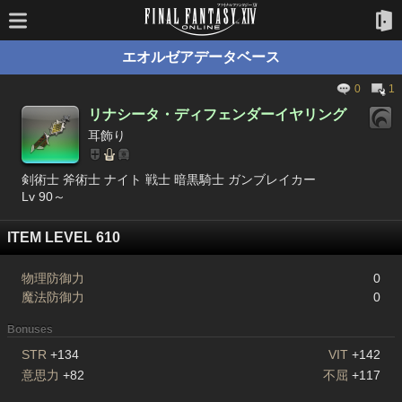
エオルゼアデータベース
0
1
リナシータ・ディフェンダーイヤリング
耳飾り
剣術士 斧術士 ナイト 戦士 暗黒騎士 ガンブレイカー
Lv 90～
ITEM LEVEL 610
物理防御力
0
魔法防御力
0
Bonuses
STR
+134
VIT
+142
意思力
+82
不屈
+117