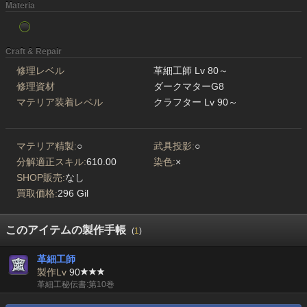
Materia
Craft & Repair
修理レベル
革細工師 Lv 80～
修理資材
ダークマターG8
マテリア装着レベル
クラフター Lv 90～
マテリア精製:
○
武具投影:
○
分解適正スキル:
610.00
染色:
×
SHOP販売:
なし
買取価格:
296 Gil
このアイテムの製作手帳
(
1
)
革細工師
製作Lv
90
革細工秘伝書:第10巻