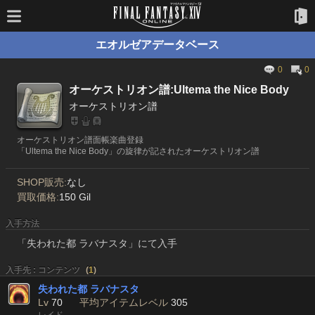
エオルゼアデータベース
0
0
オーケストリオン譜:Ultema the Nice Body
オーケストリオン譜
オーケストリオン譜面帳楽曲登録
「Ultema the Nice Body」の旋律が記されたオーケストリオン譜
SHOP販売:
なし
買取価格:
150 Gil
入手方法
「失われた都 ラバナスタ」にて入手
入手先 : コンテンツ
(
1
)
失われた都 ラバナスタ
Lv
70
平均アイテムレベル
305