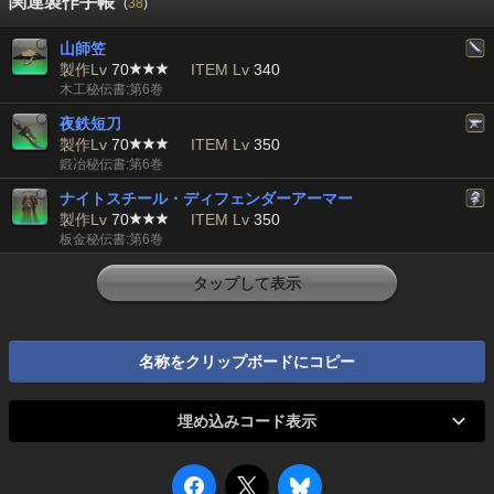
関連製作手帳
(
38
)
山師笠
製作Lv
70
ITEM Lv
340
木工秘伝書:第6巻
夜鉄短刀
製作Lv
70
ITEM Lv
350
鍛冶秘伝書:第6巻
ナイトスチール・ディフェンダーアーマー
製作Lv
70
ITEM Lv
350
板金秘伝書:第6巻
タップして表示
名称をクリップボードにコピー
埋め込みコード表示