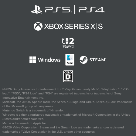
©2026 Sony Interactive Entertainment LLC."PlayStation Family Mark", "PlayStation", "PS5
logo", "PS5", "PS4 logo" and "PS4" are registered trademarks or trademarks of Sony
Interactive Entertainment Inc.
Microsoft, the XBOX Sphere mark, the Series X|S logo and XBOX Series X|S are trademarks
of the Microsoft group of companies.
Nintendo Switch is a trademark of Nintendo.
Windows is either a registered trademark or trademark of Microsoft Corporation in the United
States and/or other countries.
Mac is a trademark of Apple Inc.
©2026 Valve Corporation. Steam and the Steam logo are trademarks and/or registered
trademarks of Valve Corporation in the U.S. and/or other countries.