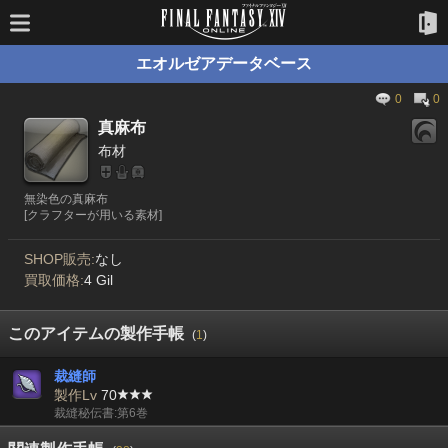
エオルゼアデータベース
0
0
真麻布
布材
無染色の真麻布
[クラフターが用いる素材]
SHOP販売:
なし
買取価格:
4 Gil
このアイテムの製作手帳
(
1
)
裁縫師
製作Lv
70
裁縫秘伝書:第6巻