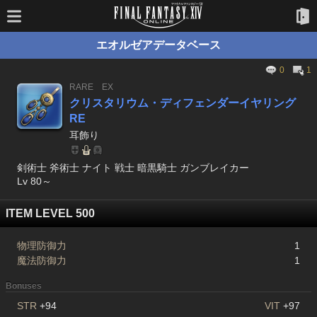
エオルゼアデータベース
0
1
RARE
EX
クリスタリウム・ディフェンダーイヤリング
RE
耳飾り
剣術士 斧術士 ナイト 戦士 暗黒騎士 ガンブレイカー
Lv 80～
ITEM LEVEL 500
物理防御力
1
魔法防御力
1
Bonuses
STR
+94
VIT
+97