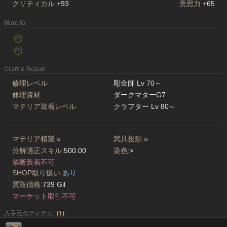
クリティカル
+93
意思力
+65
Materia
Craft & Repair
修理レベル
彫金師 Lv 70～
修理資材
ダークマターG7
マテリア装着レベル
クラフター Lv 80～
マテリア精製:
○
武具投影:
○
分解適正スキル:
500.00
染色:
×
禁断装着不可
SHOP取り扱い:
あり
買取価格:
739 Gil
マーケット取引不可
入手元のアイテム
(
1
)