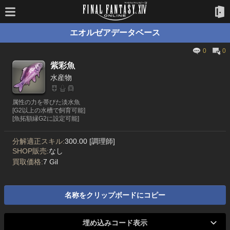
エオルゼアデータベース
0
0
紫彩魚
水産物
属性の力を帯びた淡水魚
[G2以上の水槽で飼育可能]
[魚拓額縁G2に設定可能]
分解適正スキル:
300.00 [調理師]
SHOP販売:
なし
買取価格:
7 Gil
名称をクリップボードにコピー
埋め込みコード表示