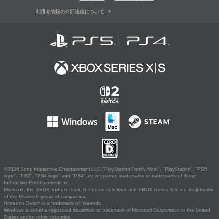
利用者情報の外部送信について
©2026 Sony Interactive Entertainment LLC."PlayStation Family Mark", "PlayStation", "PS5
logo", "PS5", "PS4 logo" and "PS4" are registered trademarks or trademarks of Sony
Interactive Entertainment Inc.
Microsoft, the XBOX Sphere mark, the Series X|S logo and XBOX Series X|S are trademarks
of the Microsoft group of companies.
Nintendo Switch is a trademark of Nintendo.
Windows is either a registered trademark or trademark of Microsoft Corporation in the United
States and/or other countries.