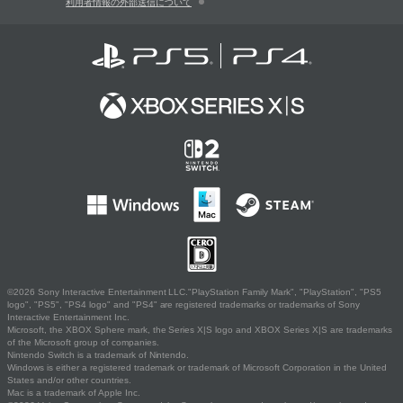
利用者情報の外部送信について
©2026 Sony Interactive Entertainment LLC."PlayStation Family Mark", "PlayStation", "PS5
logo", "PS5", "PS4 logo" and "PS4" are registered trademarks or trademarks of Sony
Interactive Entertainment Inc.
Microsoft, the XBOX Sphere mark, the Series X|S logo and XBOX Series X|S are trademarks
of the Microsoft group of companies.
Nintendo Switch is a trademark of Nintendo.
Windows is either a registered trademark or trademark of Microsoft Corporation in the United
States and/or other countries.
Mac is a trademark of Apple Inc.