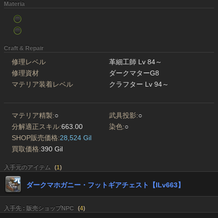
Materia
Craft & Repair
修理レベル
革細工師 Lv 84～
修理資材
ダークマターG8
マテリア装着レベル
クラフター Lv 94～
マテリア精製:
○
武具投影:
○
分解適正スキル:
663.00
染色:
○
SHOP販売価格:
28,524 Gil
買取価格:
390 Gil
入手元のアイテム
(
1
)
ダークマホガニー・フットギアチェスト【ILv663】
入手先 : 販売ショップNPC
(
4
)