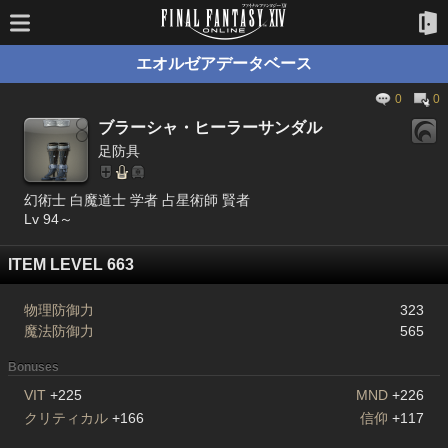
エオルゼアデータベース
0
0
ブラーシャ・ヒーラーサンダル
足防具
幻術士 白魔道士 学者 占星術師 賢者
Lv 94～
ITEM LEVEL 663
物理防御力
323
魔法防御力
565
Bonuses
VIT
+225
MND
+226
クリティカル
+166
信仰
+117