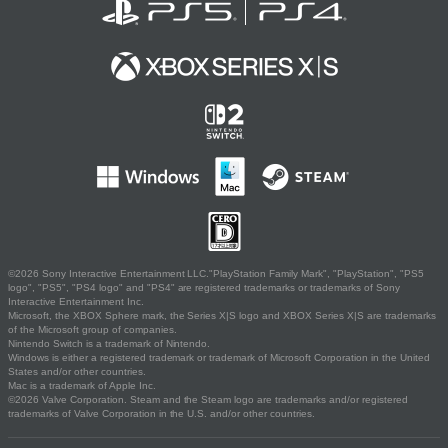
©2026 Sony Interactive Entertainment LLC."PlayStation Family Mark", "PlayStation", "PS5
logo", "PS5", "PS4 logo" and "PS4" are registered trademarks or trademarks of Sony
Interactive Entertainment Inc.
Microsoft, the XBOX Sphere mark, the Series X|S logo and XBOX Series X|S are trademarks
of the Microsoft group of companies.
Nintendo Switch is a trademark of Nintendo.
Windows is either a registered trademark or trademark of Microsoft Corporation in the United
States and/or other countries.
Mac is a trademark of Apple Inc.
©2026 Valve Corporation. Steam and the Steam logo are trademarks and/or registered
trademarks of Valve Corporation in the U.S. and/or other countries.