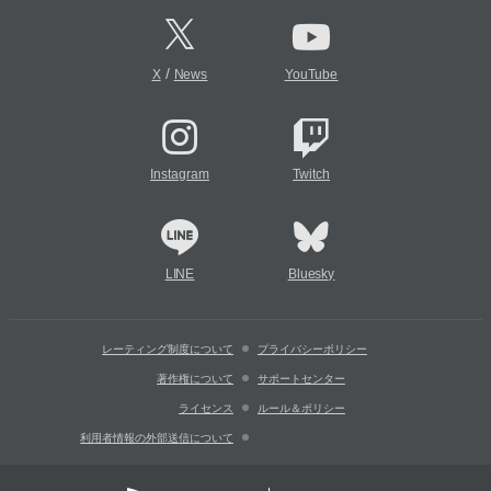
/
X
News
YouTube
Instagram
Twitch
LINE
Bluesky
レーティング制度について
プライバシーポリシー
著作権について
サポートセンター
ライセンス
ルール＆ポリシー
利用者情報の外部送信について