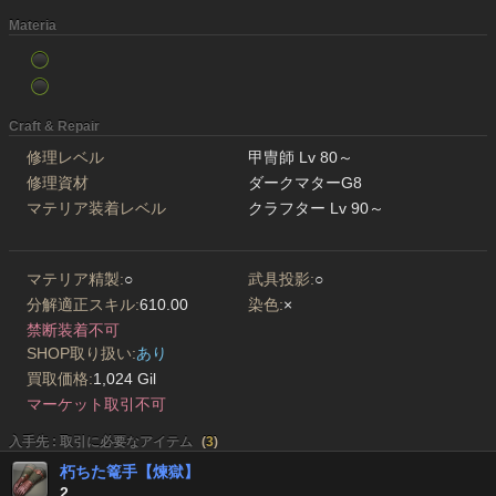
Materia
Craft & Repair
修理レベル
甲冑師 Lv 80～
修理資材
ダークマターG8
マテリア装着レベル
クラフター Lv 90～
マテリア精製:
○
武具投影:
○
分解適正スキル:
610.00
染色:
×
禁断装着不可
SHOP取り扱い:
あり
買取価格:
1,024 Gil
マーケット取引不可
入手先 : 取引に必要なアイテム
(
3
)
朽ちた篭手【煉獄】
2