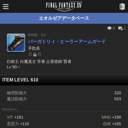
エオルゼアデータベース
0
1
RARE
EX
パーガトリィ・ヒーラーアームガード
手防具
幻術士 白魔道士 学者 占星術師 賢者
Lv 90～
ITEM LEVEL 610
物理防御力
320
魔法防御力
559
Bonuses
VIT
+181
MND
+190
意思力
+116
信仰
+165