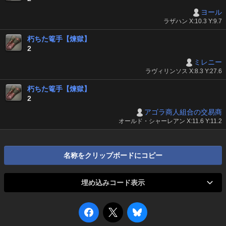
ヨール
ラザハン X:10.3 Y:9.7
朽ちた篭手【煉獄】
2
ミレニー
ラヴィリンソス X:8.3 Y:27.6
朽ちた篭手【煉獄】
2
アゴラ商人組合の交易商
オールド・シャーレアン X:11.6 Y:11.2
名称をクリップボードにコピー
埋め込みコード表示