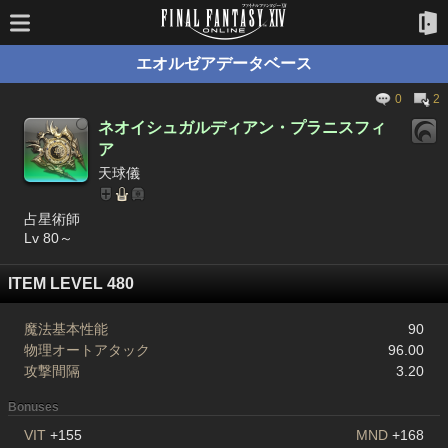
エオルゼアデータベース
0
2
ネオイシュガルディアン・プラニスフィ
ア
天球儀
占星術師
Lv 80～
ITEM LEVEL 480
魔法基本性能
90
物理オートアタック
96.00
攻撃間隔
3.20
Bonuses
VIT
+155
MND
+168