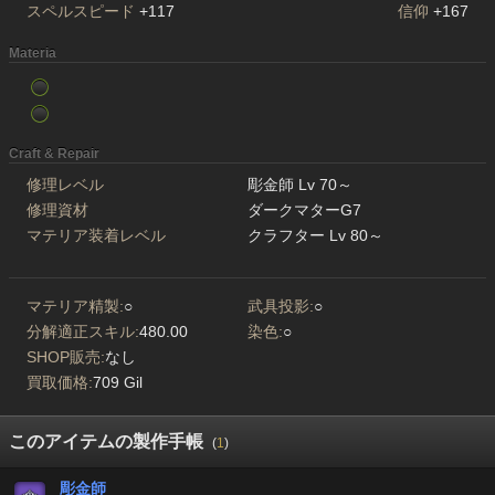
スペルスピード
+117
信仰
+167
Materia
Craft & Repair
修理レベル
彫金師 Lv 70～
修理資材
ダークマターG7
マテリア装着レベル
クラフター Lv 80～
マテリア精製:
○
武具投影:
○
分解適正スキル:
480.00
染色:
○
SHOP販売:
なし
買取価格:
709 Gil
このアイテムの製作手帳
(
1
)
彫金師