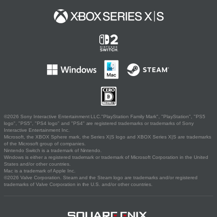
©2026 Sony Interactive Entertainment LLC."PlayStation Family Mark", "PlayStation", "PS5
logo", "PS5", "PS4 logo" and "PS4" are registered trademarks or trademarks of Sony
Interactive Entertainment Inc.
Microsoft, the XBOX Sphere mark, the Series X|S logo and XBOX Series X|S are trademarks
of the Microsoft group of companies.
Nintendo Switch is a trademark of Nintendo.
Windows is either a registered trademark or trademark of Microsoft Corporation in the United
States and/or other countries.
Mac is a trademark of Apple Inc.
©2026 Valve Corporation. Steam and the Steam logo are trademarks and/or registered
trademarks of Valve Corporation in the U.S. and/or other countries.