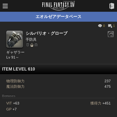
エオルゼアデータベース
0
1
シルバリオ・グローブ
手防具
ギャザラー
Lv 91～
ITEM LEVEL 610
物理防御力
237
魔法防御力
475
Bonuses
VIT
+63
獲得力
+451
GP
+7