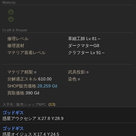
Materia
Craft & Repair
修理レベル
革細工師 Lv 81～
修理資材
ダークマターG8
マテリア装着レベル
クラフター Lv 91～
マテリア精製:
○
武具投影:
○
分解適正スキル:
610.00
染色:
○
SHOP販売価格:
28,259 Gil
買取価格:
390 Gil
入手先 : 販売ショップNPC
(
13
)
ゴッドギス
惑星アウクセシア X:27.8 Y:28.9
ゴッドギス
惑星オイジュス X:17.4 Y:24.5