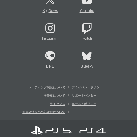
/
X
News
YouTube
Instagram
Twitch
LINE
Bluesky
レーティング制度について
プライバシーポリシー
著作権について
サポートセンター
ライセンス
ルール＆ポリシー
利用者情報の外部送信について