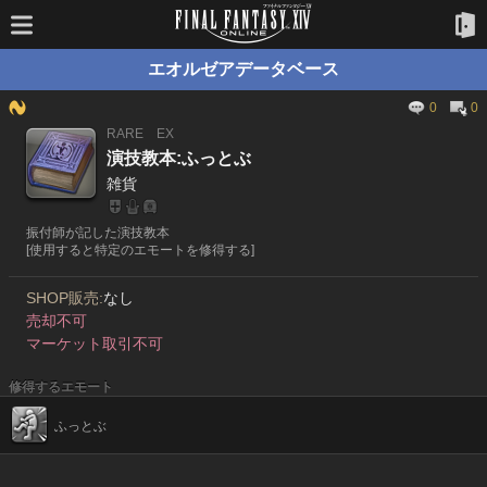
エオルゼアデータベース
0
0
RARE
EX
演技教本:ふっとぶ
雑貨
振付師が記した演技教本
[使用すると特定のエモートを修得する]
SHOP販売:
なし
売却不可
マーケット取引不可
修得するエモート
ふっとぶ