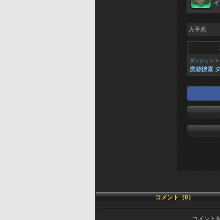
イ
入手先
ダンジョン
>
廃砦捜索 
コメント（0）
コメント