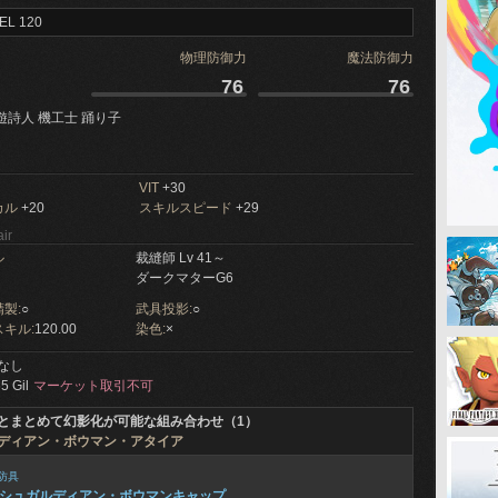
EL 120
物理防御力
魔法防御力
76
76
遊詩人 機工士 踊り子
VIT
+30
カル
+20
スキルスピード
+29
ir
ル
裁縫師 Lv 41～
ダークマターG6
製:
○
武具投影:
○
キル:
120.00
染色:
×
なし
5 Gil
マーケット取引不可
とまとめて幻影化が可能な組み合わせ（1）
ディアン・ボウマン・アタイア
防具
シュガルディアン・ボウマンキャップ