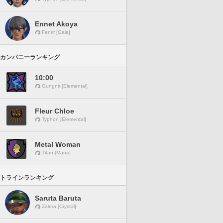
Ennet Akoya
Fenrir [Gaia]
カンパニーランキング
10:00
Gungnir [Elemental]
Fleur Chloe
Typhon [Elemental]
Metal Woman
Titan [Mana]
トラインランキング
Saruta Baruta
Zalera [Crystal]