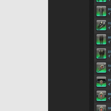
胴
イ
手
イ
脚
イ
足
イ
耳
イ
首
イ
腕
イ
指