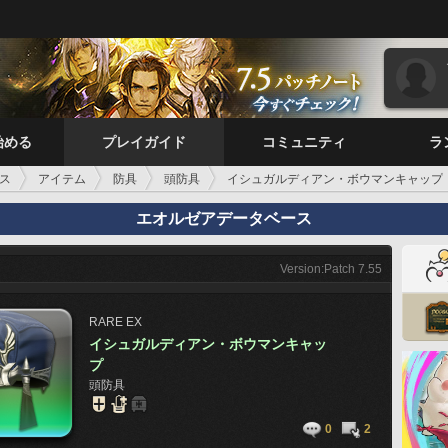
始める
プレイガイド
コミュニティ
ラ
ス
アイテム
防具
頭防具
イシュガルディアン・ボウマンキャップ
エオルゼアデータベース
Version:Patch 7.55
RARE
EX
イシュガルディアン・ボウマンキャッ
プ
頭防具
0
2