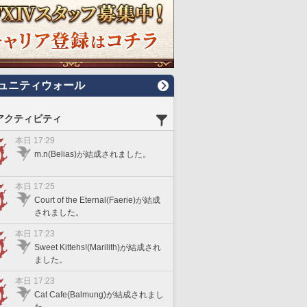
ュニティウォール
アクティビティ
本日 17:29
m.n(Belias)が結成されました。
本日 17:25
Court of the Eternal(Faerie)が結成
されました。
本日 17:23
Sweet Kittehs!(Marilith)が結成され
ました。
本日 17:23
Cat Cafe(Balmung)が結成されまし