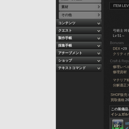
ITEM LEV
素材
その他
コンテンツ
クエスト
弓術士 吟
Lv 51～
製作手帳
Bonuses
採集手帳
DEX
+29
アチーブメント
クリティ
ショップ
Craft & Repa
修理レベ
テキストコマンド
修理資材
マテリア精
分解適正ス
SHOP販売:
買取価格:
26
この装備品
イシュガル
頭
イ