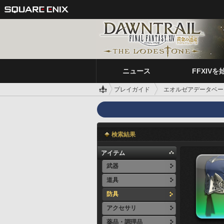
ニュース
FFXIVを
プレイガイド
エオルゼアデータベー
検索結果
アイテム
武器
道具
防具
アクセサリ
薬品・調理品